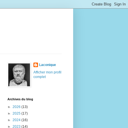
Laconique
Afficher mon profil
complet
Archives du blog
►
2026
(13)
►
2025
(17)
►
2024
(16)
►
2023
(14)