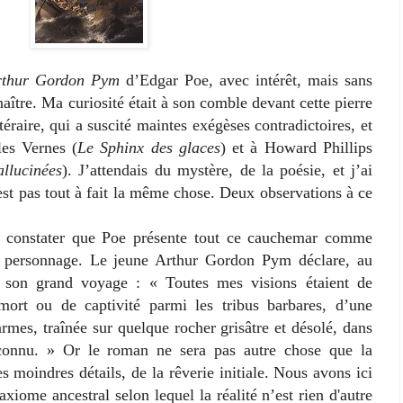
Arthur Gordon Pym
d’Edgar Poe, avec intérêt, mais sans
nnaître. Ma curiosité était à son comble devant cette pierre
ttéraire, qui a suscité maintes exégèses contradictoires, et
les Vernes (
Le Sphinx des glaces
) et à Howard Phillips
llucinées
). J’attendais du mystère, de la poésie, et j’ai
’est pas tout à fait la même chose. Deux observations à ce
nstater que Poe présente tout ce cauchemar comme
n personnage. Le jeune Arthur Gordon Pym déclare, au
t son grand voyage : « Toutes mes visions étaient de
ort ou de captivité parmi les tribus barbares, d’une
armes, traînée sur quelque rocher grisâtre et désolé, dans
nconnu. » Or
le roman
ne sera pas autre chose
que la
s moindres détails, de la rêverie initiale. Nous avons ici
’axiome ancestral selon lequel la réalité n’est rien d'autre