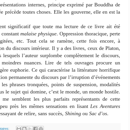
présentations internes, principe
e
xprimé par Bouddha de
e précède toutes choses. Elle les gouverne, elle en est la
ignificatif que toute ma lecture de ce livre ait été
 constant
malaise physique
. Oppression thoracique, perte
 agitées, etc. Tout cela se ramène, cette fois encore, à
n du discours intérieur. Il y a des livres, ceux de Platon,
s
l
esquels l’auteur surplombe complètement le discours,
s moindres nuances. Lire de tels ouvrages procure un
ère euphorie. Ce qui caractérise la littérature horrifique
tion
permanente du discours par l’irruption d’événements
ù les phrases tronquées, points de suspension, modalités
lus le sujet qui domine, c’est le monde, un monde hostile.
me semblent les plus parfaits représentants de cette
 à peu près les mêmes sensations en lisant
Les Aventures
ssayant de relire, sans succès,
Shining
ou
Sac d’os
.
taires: