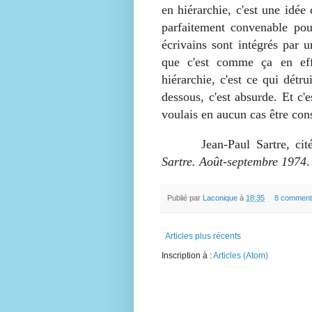
en hiérarchie, c'est une idée 
parfaitement convenable pour
écrivains sont intégrés par u
que c'est comme ça en effe
hiérarchie, c'est ce qui détr
dessous, c'est absurde. Et c'
voulais en aucun cas être co
Jean-Paul Sartre, cité 
Sartre. Août-septembre 1974
.
Publié par
Laconique
à
18:35
8 comment
Articles plus récents
Inscription à :
Articles (Atom)