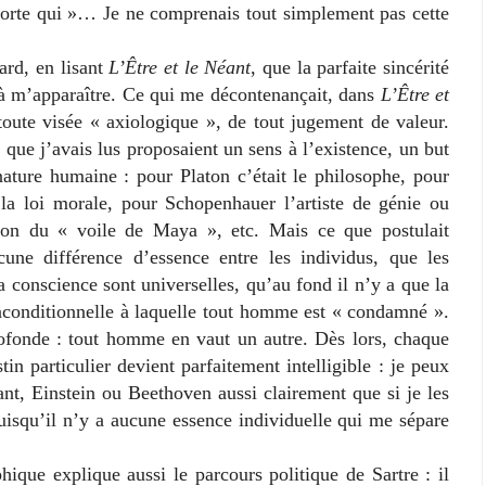
orte qui »… Je ne comprenais tout simplement pas cette
rd, en lisant
L’Être et le Néant
, que la parfaite sincérité
à m’apparaître. Ce qui me décontenançait, dans
L’Être et
 toute visée « axiologique », de tout jugement de valeur.
 que j’avais lus proposaient un sens à l’existence, un but
nature humaine : pour Platon c’était le philosophe, pour
la loi morale, pour Schopenhauer l’artiste de génie ou
ion du « voile de Maya », etc. Mais ce que postulait
cune différence d’essence entre les individus, que les
a conscience sont universelles, qu’au fond il n’y a que la
t inconditionnelle à laquelle tout homme est « condamné ».
profonde : tout homme en vaut un autre. Dès lors, chaque
in particulier devient parfaitement intelligible : je peux
t, Einstein ou Beethoven aussi clairement que si je les
isqu’il n’y a aucune essence individuelle qui me sépare
e explique aussi le parcours politique de Sartre : il