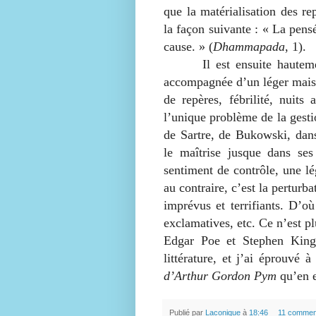
que la matérialisation des re
la façon suivante : « La pensé
cause. » (
Dhammapada
, 1).
Il est ensuite hautement s
accompagnée d’un léger mais
de repères, fébrilité, nuits
l’unique problème de la gestio
de Sartre, de Bukowski, dan
le maîtrise jusque dans se
sentiment de contrôle, une lég
au contraire, c’est la perturba
imprévus et terrifiants. D’o
exclamatives, etc. Ce n’est p
Edgar Poe et Stephen King 
littérature, et j’ai éprouvé
d’Arthur Gordon Pym
qu’en e
Publié par
Laconique
à
18:46
11 commen