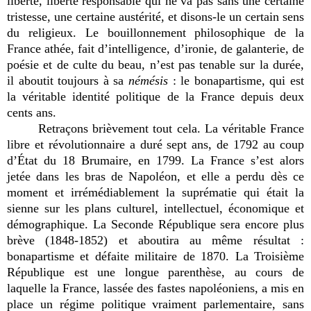
liberté, liberté responsable qui ne va pas sans une certaine
tristesse, une certaine austérité, et disons-le un certain sens
du religieux. Le bouillonnement philosophique de la
France athée, fait d’intelligence, d’ironie, de galanterie, de
poésie et de culte du beau, n’est pas tenable sur la durée,
il aboutit toujours à sa
némésis
: le bonapartisme, qui est
la véritable identité politique de la France depuis deux
cents ans.
Retraçons brièvement tout cela. La véritable France
libre et révolutionnaire a duré sept ans, de 1792 au coup
d’État du 18 Brumaire, en 1799. La France s’est alors
jetée dans les bras de Napoléon, et elle a perdu dès ce
moment et irrémédiablement la suprématie qui était la
sienne sur les plans culturel, intellectuel, économique et
démographique. La Seconde République sera encore plus
brève (1848-1852) et aboutira au même résultat :
bonapartisme et défaite militaire de 1870. La Troisième
République est une longue parenthèse, au cours de
laquelle la France, lassée des fastes napoléoniens, a mis en
place un régime politique vraiment parlementaire, sans