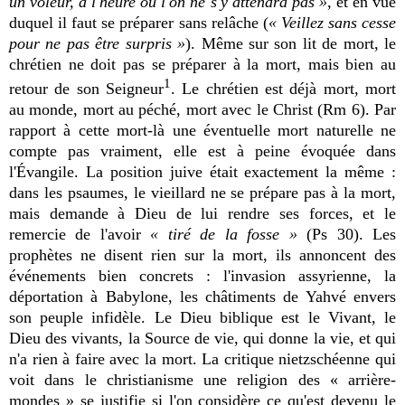
un voleur, à l'heure où l'on ne s'y attendra pas »
, et en vue
duquel il faut se préparer sans relâche (
« Veillez sans cesse
pour ne pas être surpris »
). Même sur son lit de mort, le
chrétien ne doit pas se préparer à la mort, mais bien au
1
retour de son Seigneur
. Le chrétien est déjà mort, mort
au monde, mort au péché, mort avec le Christ (Rm 6). Par
rapport à cette mort-là une éventuelle mort naturelle ne
compte pas vraiment, elle est à peine évoquée dans
l'Évangile. La position juive était exactement la même :
dans les psaumes, le vieillard ne se prépare pas à la mort,
mais demande à Dieu de lui rendre ses forces, et le
remercie de l'avoir
« tiré de la fosse »
(Ps 30). Les
prophètes ne disent rien sur la mort, ils annoncent des
événements bien concrets : l'invasion assyrienne, la
déportation à Babylone, les châtiments de Yahvé envers
son peuple infidèle. Le Dieu biblique est le Vivant, le
Dieu des vivants, la Source de vie, qui donne la vie, et qui
n'a rien à faire avec la mort. La critique nietzschéenne qui
voit dans le christianisme une religion des « arrière-
mondes » se justifie si l'on considère ce qu'est devenu le