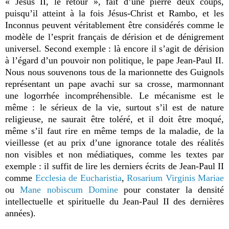
« Jésus II, le retour », fait d’une pierre deux coups,
puisqu’il atteint à la fois Jésus-Christ et Rambo, et les
Inconnus peuvent véritablement être considérés comme le
modèle de l’esprit français de dérision et de dénigrement
universel. Second exemple : là encore il s’agit de dérision
à l’égard d’un pouvoir non politique, le pape Jean-Paul II.
Nous nous souvenons tous de la marionnette des Guignols
représentant un pape avachi sur sa crosse, marmonnant
une logorrhée incompréhensible. Le mécanisme est le
même : le sérieux de la vie, surtout s’il est de nature
religieuse, ne saurait être toléré, et il doit être moqué,
même s’il faut rire en même temps de la maladie, de la
vieillesse (et au prix d’une ignorance totale des réalités
non visibles et non médiatiques, comme les textes par
exemple : il suffit de lire les derniers écrits de Jean-Paul II
comme
Ecclesia de Eucharistia
,
Rosarium Virginis Mariae
ou
Mane nobiscum Domine
pour constater la densité
intellectuelle et spirituelle du Jean-Paul II des dernières
années).