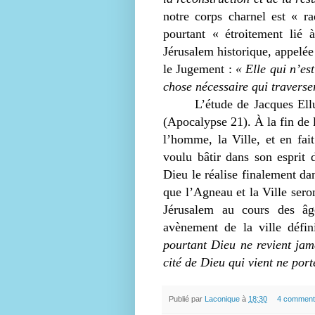
notre corps charnel est « ra
pourtant « étroitement lié 
Jérusalem historique, appelée 
le Jugement :
« Elle qui n’es
chose nécessaire qui traverse
L’étude de Jacques Ell
(Apocalypse 21). À la fin de 
l’homme, la Ville, et en fa
voulu bâtir dans son esprit 
Dieu le réalise finalement dan
que l’Agneau et la Ville seron
Jérusalem au cours des âge
avènement de la ville défin
pourtant Dieu ne revient jama
cité de Dieu qui vient ne por
Publié par
Laconique
à
18:30
4 comment