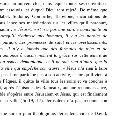
ure, un univers clos, dans lequel toutes ses convoitises
être assouvis, et duquel Dieu sera rejeté. De même que
abel, Sodome, Gomorrhe, Babylone, incarnations de
ésus lance ses malédictions sur les villes qu’il parcourt,
rnaüm :
« Jésus-Christ n’a pas une parole conciliante ou
Lorsqu’il s’adresse aux hommes, il y a les paroles de
e pardon. Les promesses de salut et les avertissements.
les, il n’y a jamais que des formules de rejet et de
n’annonce à aucun moment la grâce sur cette œuvre de
on aspect démoniaque, et il ne sait rien d’autre que la
 la ville qui empêche son œuvre. »
Jésus n’a rien à faire
e pas, il ne participe pas à son activité, et lorsqu’il vient à
Pâques, il quitte la ville tous les soirs et va coucher à
t, après l’épisode des Rameaux, aucune reconnaissance,
le s’opérer entre Jérusalem et Jésus, qui est finalement
de la ville (Jn 19, 17). Jérusalem n’a pas reconnu son
ème sur un plan théologique. Jérusalem, cité de David,