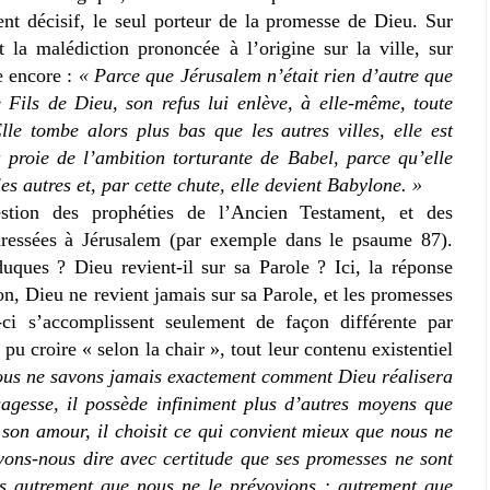
ent décisif, le seul porteur de la promesse de Dieu. Sur
la malédiction prononcée à l’origine sur la ville, sur
e encore :
« Parce que Jérusalem n’était rien d’autre que
e Fils de Dieu, son refus lui enlève, à elle-même, toute
lle tombe alors plus bas que les autres villes, elle est
 proie de l’ambition torturante de Babel, parce qu’elle
les autres et, par cette chute, elle devient Babylone. »
stion des prophéties de l’Ancien Testament, et des
ressées à Jérusalem (par exemple dans le psaume 87).
uques ? Dieu revient-il sur sa Parole ? Ici, la réponse
on, Dieu ne revient jamais sur sa Parole, et les promesses
-ci s’accomplissent seulement de façon différente par
pu croire « selon la chair », tout leur contenu existentiel
us ne savons jamais exactement comment Dieu réalisera
sagesse, il possède infiniment plus d’autres moyens que
 son amour, il choisit ce qui convient mieux que nous ne
vons-nous dire avec certitude que ses promesses ne sont
es autrement que nous ne le prévoyions ; autrement que