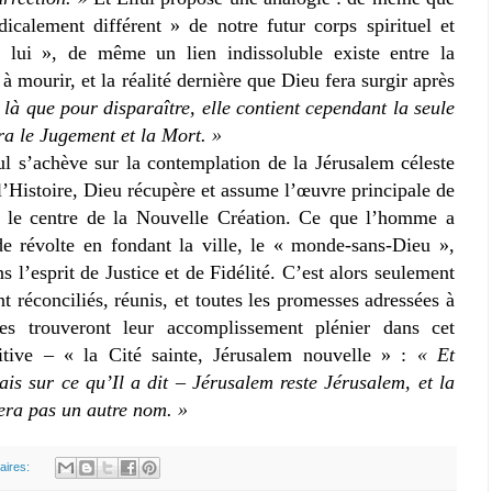
dicalement différent » de notre futur corps spirituel et
à lui », de même un lien indissoluble existe entre la
à mourir, et la réalité dernière que Dieu fera surgir après
t là que pour disparaître, elle contient cependant la seule
ra le Jugement et la Mort. »
ul s’achève sur la contemplation de la Jérusalem céleste
l’Histoire, Dieu récupère et assume l’œuvre principale de
it le centre de la Nouvelle Création. Ce que l’homme a
de révolte en fondant la ville, le « monde-sans-Dieu »,
s l’esprit de Justice et de Fidélité. C’est alors seulement
t réconciliés, réunis, et toutes les promesses adressées à
s trouveront leur accomplissement plénier dans cet
itive – « la Cité sainte, Jérusalem nouvelle » :
« Et
is sur ce qu’Il a dit – Jérusalem reste Jérusalem, et la
tera pas un autre nom. »
aires: