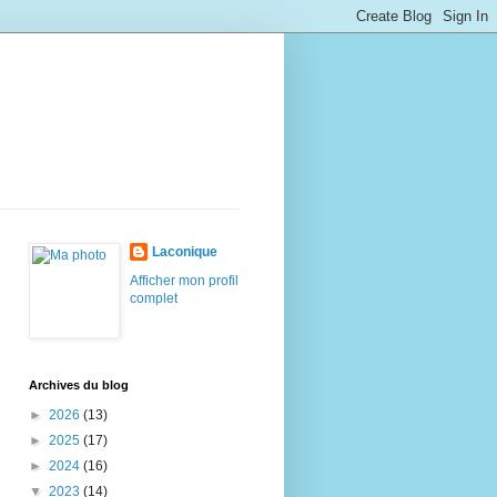
Laconique
Afficher mon profil
complet
Archives du blog
►
2026
(13)
►
2025
(17)
►
2024
(16)
▼
2023
(14)