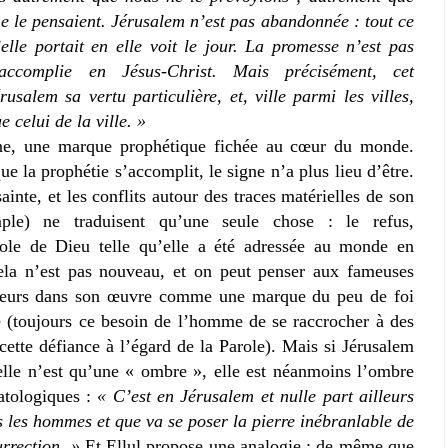
ne le pensaient. Jérusalem n’est pas abandonnée : tout ce
u’elle portait en elle voit le jour. La promesse n’est pas
accomplie en Jésus-Christ. Mais précisément, cet
salem sa vertu particulière, et, ville parmi les villes,
e celui de la ville. »
gne, une marque prophétique fichée au cœur du monde.
que la prophétie s’accomplit, le signe n’a plus lieu d’être.
sainte, et les conflits autour des traces matérielles de son
le) ne traduisent qu’une seule chose : le refus,
ole de Dieu telle qu’elle a été adressée au monde en
cela n’est pas nouveau, et on peut penser aux fameuses
illeurs dans son œuvre comme une marque du peu de foi
e (toujours ce besoin de l’homme de se raccrocher à des
 cette défiance à l’égard de la Parole). Mais si Jérusalem
 elle n’est qu’une « ombre », elle est néanmoins l’ombre
hatologiques :
« C’est en Jérusalem et nulle part ailleurs
us les hommes et que va se poser la pierre inébranlable de
urrection. »
Et Ellul propose une analogie : de même que