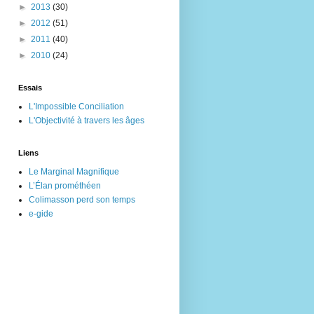
►
2013
(30)
►
2012
(51)
►
2011
(40)
►
2010
(24)
Essais
L'Impossible Conciliation
L'Objectivité à travers les âges
Liens
Le Marginal Magnifique
L’Élan prométhéen
Colimasson perd son temps
e-gide