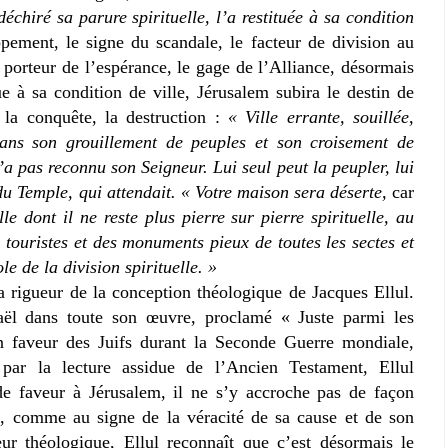
échiré sa parure spirituelle, l’a restituée à sa condition
ement, le signe du scandale, le facteur de division au
 porteur de l’espérance, le gage de l’Alliance, désormais
ue à sa condition de ville, Jérusalem subira le destin de
, la conquête, la destruction :
« Ville errante, souillée,
ans son grouillement de peuples et son croisement de
n’a pas reconnu son Seigneur. Lui seul peut la peupler, lui
du Temple, qui attendait. « Votre maison sera déserte,
car
le dont il ne reste plus pierre sur pierre spirituelle, au
à touristes et des monuments pieux de toutes les sectes et
le de la division spirituelle. »
a rigueur de la conception théologique de Jacques Ellul.
raël dans toute son œuvre, proclamé « Juste parmi les
n faveur des Juifs durant la Seconde Guerre mondiale,
 par la lecture assidue de l’Ancien Testament, Ellul
de faveur à Jérusalem, il ne s’y accroche pas de façon
le, comme au signe de la véracité de sa cause et de son
ur théologique, Ellul reconnaît que c’est désormais le