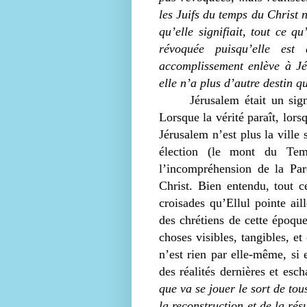
les Juifs du temps du Christ 
qu’elle signifiait, tout ce q
révoquée puisqu’elle est 
accomplissement enlève à Jéru
elle n’a plus d’autre destin qu
Jérusalem était un si
Lorsque la vérité paraît, lors
Jérusalem n’est plus la ville 
élection (le mont du Temp
l’incompréhension de la Par
Christ. Bien entendu, tout 
croisades qu’Ellul pointe a
des chrétiens de cette époqu
choses visibles, tangibles, et
n’est rien par elle-même, si
des réalités dernières et esc
que va se jouer le sort de to
la reconstruction et de la rés