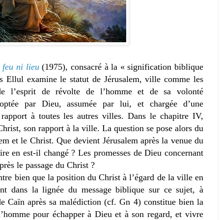
 feu ni lieu
(1975), consacré à la « signification biblique
s Ellul examine le statut de Jérusalem, ville comme les
de l’esprit de révolte de l’homme et de sa volonté
doptée par Dieu, assumée par lui, et chargée d’une
r rapport à toutes les autres villes. Dans le chapitre IV,
Christ, son rapport à la ville. La question se pose alors du
lem et le Christ. Que devient Jérusalem après la venue du
oire en est-il changé ? Les promesses de Dieu concernant
près le passage du Christ ?
tre bien que la position du Christ à l’égard de la ville en
ent dans la lignée du message biblique sur ce sujet, à
 de Caïn après sa malédiction (cf. Gn 4) constitue bien la
 l’homme pour échapper à Dieu et à son regard, et vivre