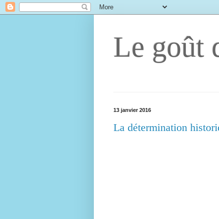
Le goût d
13 janvier 2016
La détermination histor