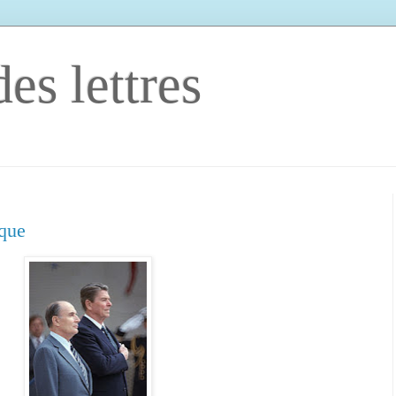
es lettres
ique