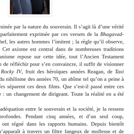
rminée par la nature du souverain. Il s’agit là d’une vérité
parfaitement exprimée par ces versets de la
Bhagavad-
hef, les autres hommes l’imitent ; la règle qu’il observe,
. Cet axiome est central dans de nombreuses traditions
cianisme repose sur cette idée, tout l’Ancien Testament
 de réfléchir pour s’en convaincre, il suffit de visionner
e
Rocky IV
, fruit des héroïques années Reagan, de
Taxi
 du nihilisme des années 70, un abîme tel qu’on a peine à
ées
séparent ces deux films. Que s’est-il passé entre ces
 : un changement de dirigeant. Toute la réalité en a été
’adéquation entre le souverain et la société, je la ressens
profondes. Pendant cinq années, et d’un seul coup,
té ont régné dans les rapports humains. Depuis bientôt
m’apparaît à travers un filtre fangeux de mollesse et de