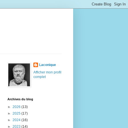
Laconique
Afficher mon profil
complet
Archives du blog
►
2026
(13)
►
2025
(17)
►
2024
(16)
►
2023
(14)