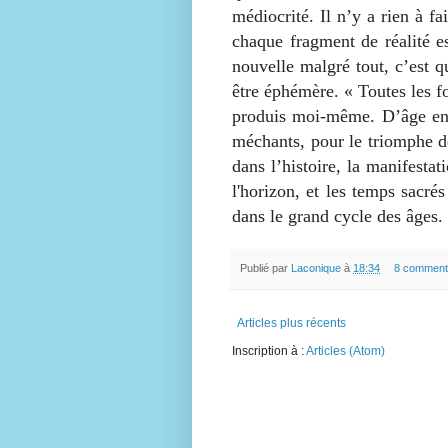
médiocrité. Il n’y a rien à fa
chaque fragment de réalité e
nouvelle malgré tout, c’est q
être éphémère. « Toutes les fo
produis moi-même. D’âge en â
méchants, pour le triomphe de
dans l’histoire, la manifestat
l'horizon, et les temps sacré
dans le grand cycle des âges.
Publié par
Laconique
à
18:34
8 comment
Articles plus récents
Inscription à :
Articles (Atom)