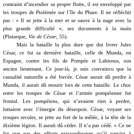
contraint d’incendier sa propre flotte, il est enveloppé par
les troupes de Ptolémée sur l’île du Phare. Il ne réfléchit
pas : « Il se jette à la mer et se sauve à la nage avec la
plus grande difficulté », ses documents à la main
(Plutarque,
Vie de César
, 55).
Mais la bataille la plus dure que dut livrer Jules
César, ce fut sa dernière bataille, celle de Munda, en
Espagne, contre les fils de Pompée et Labienus, son
ancien lieutenant. Ce jour-là, je suis convaincu que la
causalité naturelle a été forcée. César aurait dû perdre à
Munda, il aurait dû mourir lors de cette bataille. Le choc
entre les troupes de César et l’armée pompéienne fut
frontal. Les pompéiens, qui n’avaient rien à perdre,
luttaient avec l’énergie du désespoir. César, voyant ses
troupes reculer, se jette au fort de la mêlée, à la tête de la
dixième légion. Il aurait dû céder. Il n’a pas cédé. « Ce ne
fut que par des efforts extraordinaires qu’il parvint à