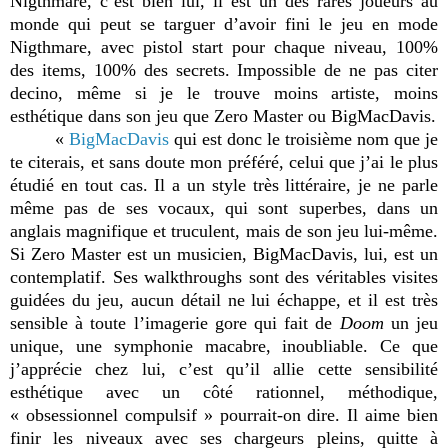
Nigthmare, c’est bien lui, il est un des rares joueurs au
monde qui peut se targuer d’avoir fini le jeu en mode
Nigthmare, avec pistol start pour chaque niveau, 100%
des items, 100% des secrets. Impossible de ne pas citer
decino, même si je le trouve moins artiste, moins
esthétique dans son jeu que Zero Master ou BigMacDavis.
«
BigMacDavis
qui est donc le troisième nom que je
te citerais, et sans doute mon préféré, celui que j’ai le plus
étudié en tout cas. Il a un style très littéraire, je ne parle
même pas de ses vocaux, qui sont superbes, dans un
anglais magnifique et truculent, mais de son jeu lui-même.
Si Zero Master est un musicien, BigMacDavis, lui, est un
contemplatif. Ses walkthroughs sont des véritables visites
guidées du jeu, aucun détail ne lui échappe, et il est très
sensible à toute l’imagerie gore qui fait de
Doom
un jeu
unique, une symphonie macabre, inoubliable. Ce que
j’apprécie chez lui, c’est qu’il allie cette sensibilité
esthétique avec un côté rationnel, méthodique,
« obsessionnel compulsif » pourrait-on dire. Il aime bien
finir les niveaux avec ses chargeurs pleins, quitte à