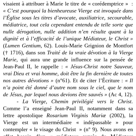
visaient à attribuer à Marie le titre de « corédemptrice » :
« C’est pourquoi la bienheureuse Vierge est invoquée dans
l’Église sous les titres d’avocate, auxiliatrice, secourable,
médiatrice, tout cela cependant entendu de telle sorte que
nulle dérogation, nulle addition n’en résulte quant à la
dignité et à l’efficacité de l’unique Médiateur, le Christ »
(
Lumen Gentium
, 62). Louis-Marie Grignion de Montfort
(† 1716), dans son
Traité de la vraie dévotion à la Vierge
Marie
, qui aura une grande influence sur la pensée de
Jean-Paul II, le rappelle :
« Jésus-Christ notre Sauveur,
vrai Dieu et vrai homme, doit être la fin dernière de toutes
nos autres dévotions »
(n°61). Et de citer l’Écriture :
« Il
n’a point été donné d’autre nom sous le ciel, que le nom
de Jésus, par lequel nous devions être sauvés »
(Ac 4, 12).
-
La Vierge, Chemin privilégié vers le Christ
.
Comme l’a enseigné Jean-Paul II, notamment dans sa
lettre apostolique
Rosarium Virginis Mariæ
(2002), la
Vierge est un intermédiaire « indépassable » pour
contempler « le visage du Christ » (n° 9). Nous avons en