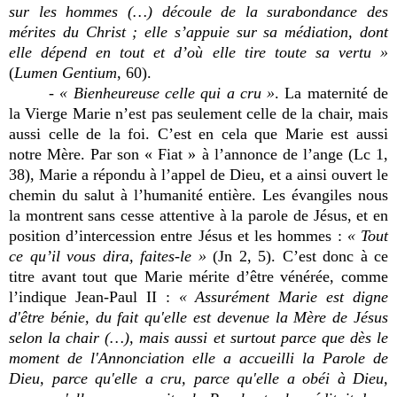
sur les hommes (…) découle de la surabondance des
mérites du Christ ; elle s’appuie sur sa médiation, dont
elle dépend en tout et d’où elle tire toute sa vertu »
(
Lumen Gentium
, 60).
-
« Bienheureuse celle qui a cru »
. La maternité de
la Vierge Marie n’est pas seulement celle de la chair, mais
aussi celle de la foi. C’est en cela que Marie est aussi
notre Mère. Par son « Fiat » à l’annonce de l’ange (Lc 1,
38), Marie a répondu à l’appel de Dieu, et a ainsi ouvert le
chemin du salut à l’humanité entière. Les évangiles nous
la montrent sans cesse attentive à la parole de Jésus, et en
position d’intercession entre Jésus et les hommes :
« Tout
ce qu’il vous dira, faites-le »
(Jn 2, 5). C’est donc à ce
titre avant tout que Marie mérite d’être vénérée, comme
l’indique Jean-Paul II :
« Assurément Marie est digne
d'être bénie, du fait qu'elle est devenue la Mère de Jésus
selon la chair (…), mais aussi et surtout parce que dès le
moment de l'Annonciation elle a accueilli la Parole de
Dieu, parce qu'elle a cru, parce qu'elle a obéi à Dieu,