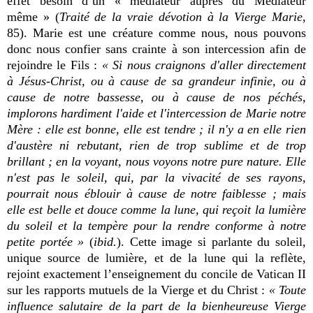
effet besoin d’un « médiateur auprès du Médiateur
même » (
Traité de la vraie dévotion à la Vierge Marie
,
85). Marie est une créature comme nous, nous pouvons
donc nous confier sans crainte à son intercession afin de
rejoindre le Fils :
« Si nous craignons d'aller directement
à Jésus-Christ, ou à cause de sa grandeur infinie, ou à
cause de notre bassesse, ou à cause de nos péchés,
implorons hardiment l'aide et l'intercession de Marie notre
Mère : elle est bonne, elle est tendre ; il n'y a en elle rien
d'austère ni rebutant, rien de trop sublime et de trop
brillant ; en la voyant, nous voyons notre pure nature. Elle
n'est pas le soleil, qui, par la vivacité de ses rayons,
pourrait nous éblouir à cause de notre faiblesse ; mais
elle est belle et douce comme la lune, qui reçoit la lumière
du soleil et la tempère pour la rendre conforme à notre
petite portée »
(
ibid.
). Cette image si parlante du soleil,
unique source de lumière, et de la lune qui la reflète,
rejoint exactement l’enseignement du concile de Vatican II
sur les rapports mutuels de la Vierge et du Christ :
« Toute
influence salutaire de la part de la bienheureuse Vierge