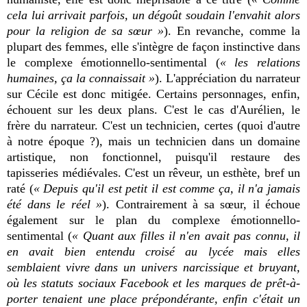
cela lui arrivait parfois, un dégoût soudain l'envahit alors
pour la religion de sa sœur »
). En revanche, comme la
plupart des femmes, elle s'intègre de façon instinctive dans
le complexe émotionnello-sentimental (
« les relations
humaines, ça la connaissait »
). L'appréciation du narrateur
sur Cécile est donc mitigée. Certains personnages, enfin,
échouent sur les deux plans. C'est le cas d'Aurélien, le
frère du narrateur. C'est un technicien, certes (quoi d'autre
à notre époque ?), mais un technicien dans un domaine
artistique, non fonctionnel, puisqu'il restaure des
tapisseries médiévales. C'est un rêveur, un esthète, bref un
raté (
« Depuis qu'il est petit il est comme ça, il n'a jamais
été dans le réel »
). Contrairement à sa sœur, il échoue
également sur le plan du complexe émotionnello-
sentimental (
« Quant aux filles il n'en avait pas connu, il
en avait bien entendu croisé au lycée mais elles
semblaient vivre dans un univers narcissique et bruyant,
où les statuts sociaux Facebook et les marques de prêt-à-
porter tenaient une place prépondérante, enfin c'était un