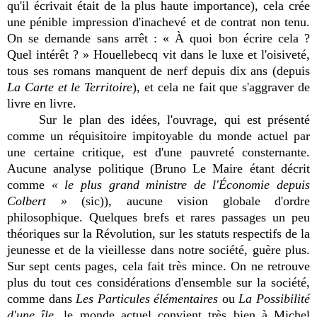
qu'il écrivait était de la plus haute importance), cela crée
une pénible impression d'inachevé et de contrat non tenu.
On se demande sans arrêt : « À quoi bon écrire cela ?
Quel intérêt ? » Houellebecq vit dans le luxe et l'oisiveté,
tous ses romans manquent de nerf depuis dix ans (depuis
La Carte et le Territoire
), et cela ne fait que s'aggraver de
livre en livre.
Sur le plan des idées, l'ouvrage, qui est présenté
comme un réquisitoire impitoyable du monde actuel par
une certaine critique, est d'une pauvreté consternante.
Aucune analyse politique (Bruno Le Maire étant décrit
comme
« le plus grand ministre de l'Économie depuis
Colbert »
(sic)), aucune vision globale d'ordre
philosophique. Quelques brefs et rares passages un peu
théoriques sur la Révolution, sur les statuts respectifs de la
jeunesse et de la vieillesse dans notre société, guère plus.
Sur sept cents pages, cela fait très mince. On ne retrouve
plus du tout ces considérations d'ensemble sur la société,
comme dans
Les Particules élémentaires
ou
La Possibilité
d'une île
, le monde actuel convient très bien à Michel