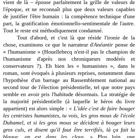
vient de là – épouse parfaitement la grille de valeurs de
l'époque, et ne reconnaît plus que deux valeurs capables
de justifier l'être humain : la compétence technique d'une
part, la gratification émotionnello-sentimentale de l'autre.
Tout le reste est méthodiquement condamné.
Tout d'abord, et c'est là que réside l'ironie de la
chose, examinons ce que le narrateur d'
Anéantir
pense de
« l'humanisme » (Houellebecq n'est-il pas le champion de
l'humanisme d'après nos chroniqueurs modérés et
conservateurs ?). Eh bien les « humanistes », dans le
roman, sont évoqués à plusieurs reprises, notamment dans
l'hypothèse d'un barrage au Rassemblement national au
second tour de l'élection présidentielle, tel que notre pays
semble en avoir pris l'habitude désormais. La stratégie de
la majorité présidentielle (à laquelle le héros du livre
appartient) est alors simple :
« L'idée c'est de faire bouger
les centristes humanistes, tu vois, les gros mous de l'école
Duhamel, et si les gros mous se décident à bouger leurs
gros culs, et disent qu'il faut être terrifiés, là ça fait la
blague, on est dans les clous. »
Plus loin, une