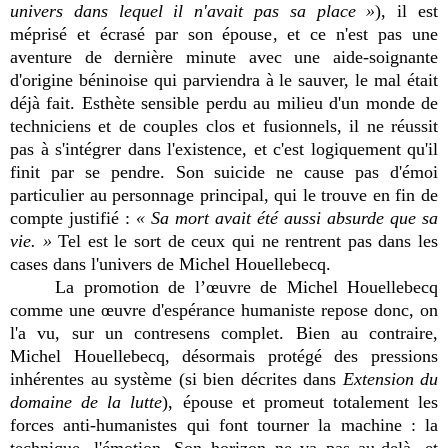
univers dans lequel il n'avait pas sa place »
), il est
méprisé et écrasé par son épouse, et ce n'est pas une
aventure de dernière minute avec une aide-soignante
d'origine béninoise qui parviendra à le sauver, le mal était
déjà fait. Esthète sensible perdu au milieu d'un monde de
techniciens et de couples clos et fusionnels, il ne réussit
pas à s'intégrer dans l'existence, et c'est logiquement qu'il
finit par se pendre. Son suicide ne cause pas d'émoi
particulier au personnage principal, qui le trouve en fin de
compte justifié :
« Sa mort avait été aussi absurde que sa
vie. »
Tel est le sort de ceux qui ne rentrent pas dans les
cases dans l'univers de Michel Houellebecq.
La promotion de l’œuvre de Michel Houellebecq
comme une œuvre d'espérance humaniste repose donc, on
l'a vu, sur un contresens complet. Bien au contraire,
Michel Houellebecq, désormais protégé des pressions
inhérentes au système (si bien décrites dans
Extension du
domaine de la lutte
), épouse et promeut totalement les
forces anti-humanistes qui font tourner la machine : la
technique, l'émotion. Son horizon ne va pas au-delà, et