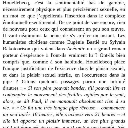
Houellebecq, c'est la sentimentalité bas de gamme,
nécessairement physique et plus précisément sexuelle, en
un mot ce que j’appellerais l'insertion dans le complexe
émotionnello-sentimental. De ce point de vue encore, rien
de nouveau pour ceux qui connaissent un peu son œuvre.
Il vaut néanmoins la peine de s'y arrêter un instant. Les
humanistes chrétiens comme Eugénie Bastié ou Sylvain
Rakotoarison qui voient dans
Anéantir
un « grand roman
porteur d'espérance » l'ont-ils vraiment lu ? Ont-ils bien
compris que, comme à son habitude, Houellebecq place
l'unique justification de l'existence dans le plaisir sexuel,
et dans le plaisir sexuel stérile, en l'occurrence dans la
pipe ? Citons quelques passages parmi une infinité
d'autres :
« Si son père pouvait bander, s'il pouvait lire et
contempler le mouvement des feuilles agitées par le vent,
alors, se dit Paul, il ne manquait absolument rien à sa
vie. » « Ce fut une très longue pipe rêveuse – commencée
un peu après 18 heures, elle s'acheva vers 21 heures – et
elle lui apporta un plaisir immense, un des plus grands
qu'il ait éprouvés de sa vie. » « Il sentait que bientôt, très