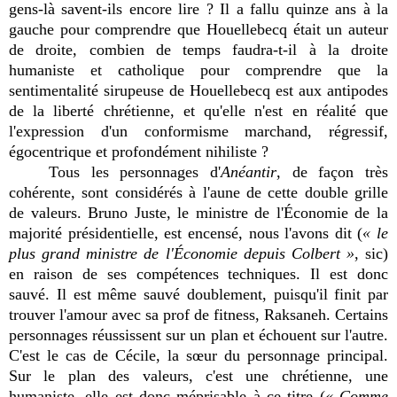
gens-là savent-ils encore lire ? Il a fallu quinze ans à la
gauche pour comprendre que Houellebecq était un auteur
de droite, combien de temps faudra-t-il à la droite
humaniste et catholique pour comprendre que la
sentimentalité sirupeuse de Houellebecq est aux antipodes
de la liberté chrétienne, et qu'elle n'est en réalité que
l'expression d'un conformisme marchand, régressif,
égocentrique et profondément nihiliste ?
Tous les personnages d'
Anéantir
, de façon très
cohérente, sont considérés à l'aune de cette double grille
de valeurs. Bruno Juste, le ministre de l'Économie de la
majorité présidentielle, est encensé, nous l'avons dit (
« le
plus grand ministre de l'Économie depuis Colbert »
, sic)
en raison de ses compétences techniques. Il est donc
sauvé. Il est même sauvé doublement, puisqu'il finit par
trouver l'amour avec sa prof de fitness, Raksaneh. Certains
personnages réussissent sur un plan et échouent sur l'autre.
C'est le cas de Cécile, la sœur du personnage principal.
Sur le plan des valeurs, c'est une chrétienne, une
humaniste, elle est donc méprisable à ce titre (
« Comme