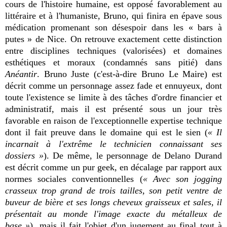
cours de l'histoire humaine, est opposé favorablement au
littéraire et à l'humaniste, Bruno, qui finira en épave sous
médication promenant son désespoir dans les « bars à
putes » de Nice. On retrouve exactement cette distinction
entre disciplines techniques (valorisées) et domaines
esthétiques et moraux (condamnés sans pitié) dans
Anéantir
. Bruno Juste (c'est-à-dire Bruno Le Maire) est
décrit comme un personnage assez fade et ennuyeux, dont
toute l'existence se limite à des tâches d'ordre financier et
administratif, mais il est présenté sous un jour très
favorable en raison de l'exceptionnelle expertise technique
dont il fait preuve dans le domaine qui est le sien (
« Il
incarnait à l'extrême le technicien connaissant ses
dossiers »
). De même, le personnage de Delano Durand
est décrit comme un pur geek, en décalage par rapport aux
normes sociales conventionnelles (
« Avec son jogging
crasseux trop grand de trois tailles, son petit ventre de
buveur de bière et ses longs cheveux graisseux et sales, il
présentait au monde l'image exacte du métalleux de
base »
), mais il fait l'objet d'un jugement au final tout à