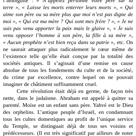
l’ambiguïté :
« N’appelez personne votre père sur la
terre »
,
« Laisse les morts enterrer leurs morts »
,
« Qui
aime son père ou sa mère plus que moi n’est pas digne de
moi »
,
« Qui est ma mère ? Qui sont mes frère ? »
,
« Je ne
suis pas venu apporter la paix mais le glaive »
,
« Je suis
venu opposer l’homme à son père, la fille à sa mère »
,
« Aucun prophète n’est bien reçu dans sa patrie »
, etc. On
ne saurait attaquer plus radicalement le cœur même de
l’existence telle qu’elle était conçue par la totalité des
sociétés antiques. Il s’agissait d’une remise en cause
absolue de tous les fondements du culte et de la société,
du crime par excellence, contre lequel on ne pouvait
imaginer de châtiment suffisamment cruel.
Cette révolution était déjà en germe, de façon très
nette, dans le judaïsme. Abraham est appelé à quitter sa
parenté. Moïse est un enfant sans père. Yahvé est le Dieu
des orphelins. L’antique peuple d’Israël, en condamnant
tous les cultes domestiques au profit de l’unique service
du Temple, se distinguait déjà de tous ses voisins et
prédécesseurs. (Il est très significatif par ailleurs de noter