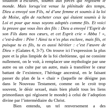
situation d’esclaves, soumis aux forces qui régissent le
monde. Mais lorsqu’est venue la plénitude des temps,
Dieu a envoyé son Fils, né d’une femme et soumis à la loi
de Moïse, afin de racheter ceux qui étaient soumis à la
Loi et pour que nous soyons adoptés comme fils. Et voici
la preuve que vous êtes des fils : Dieu a envoyé l’Esprit de
son Fils dans nos cœurs, et cet Esprit crie « Abba ! »,
c’est-à-dire : Père ! Ainsi tu n’es plus esclave, mais fils, et
puisque tu es fils, tu es aussi héritier : c’est l’œuvre de
Dieu »
(Galates 4, 3-7). On trouve ici l’expression la plus
pure et la plus limpide de la foi chrétienne, qui ne consiste
nullement, on le voit, à remplacer une mythologie par une
autre ou un culte par un autre, mais à transférer le cœur
battant de l’existence, l’héritage ancestral, en le faisant
passer du plan de la « chair » (laquelle ne désigne pas
dans le Nouveau Testament, comme on le croit trop
souvent, le désir sexuel, mais bien plutôt tous les liens
primordiaux qui régissent le monde) à celui de l’adoption
divine par l’intermédiaire du Christ.
Bien entendu, un tel renversement a des