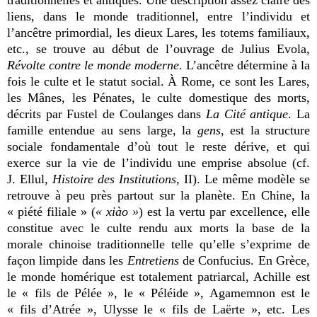
liens, dans le monde traditionnel, entre l’individu et
l’ancêtre primordial, les dieux Lares, les totems familiaux,
etc., se trouve au début de l’ouvrage de Julius Evola,
Révolte contre le monde moderne
. L’ancêtre détermine à la
fois le culte et le statut social. À Rome, ce sont les Lares,
les Mânes, les Pénates, le culte domestique des morts,
décrits par Fustel de Coulanges dans
La Cité antique
. La
famille entendue au sens large, la
gens
, est la structure
sociale fondamentale d’où tout le reste dérive, et qui
exerce sur la vie de l’individu une emprise absolue (cf.
J. Ellul,
Histoire des Institutions
, II). Le même modèle se
retrouve à peu près partout sur la planète. En Chine, la
« piété filiale » (
« xiào »
) est la vertu par excellence, elle
constitue avec le culte rendu aux morts la base de la
morale chinoise traditionnelle telle qu’elle s’exprime de
façon limpide dans les
Entretiens
de Confucius. En Grèce,
le monde homérique est totalement patriarcal, Achille est
le « fils de Pélée », le « Péléide », Agamemnon est le
« fils d’Atrée », Ulysse le « fils de Laërte », etc. Les