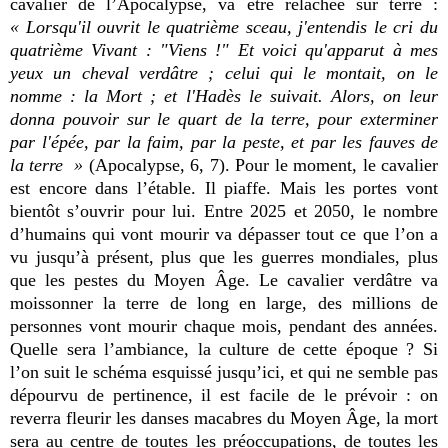
cavalier de l’Apocalypse, va être relâchée sur terre :
« Lorsqu'il ouvrit le quatrième sceau, j'entendis le cri du
quatrième Vivant : "Viens !" Et voici qu'apparut à mes
yeux un cheval verdâtre ; celui qui le montait, on le
nomme : la Mort ; et l'Hadès le suivait. Alors, on leur
donna pouvoir sur le quart de la terre, pour exterminer
par l'épée, par la faim, par la peste, et par les fauves de
la terre »
(Apocalypse, 6, 7). Pour le moment, le cavalier
est encore dans l’étable. Il piaffe. Mais les portes vont
bientôt s’ouvrir pour lui. Entre 2025 et 2050, le nombre
d’humains qui vont mourir va dépasser tout ce que l’on a
vu jusqu’à présent, plus que les guerres mondiales, plus
que les pestes du Moyen Âge. Le cavalier verdâtre va
moissonner la terre de long en large, des millions de
personnes vont mourir chaque mois, pendant des années.
Quelle sera l’ambiance, la culture de cette époque ? Si
l’on suit le schéma esquissé jusqu’ici, et qui ne semble pas
dépourvu de pertinence, il est facile de le prévoir : on
reverra fleurir les danses macabres du Moyen Âge, la mort
sera au centre de toutes les préoccupations, de toutes les