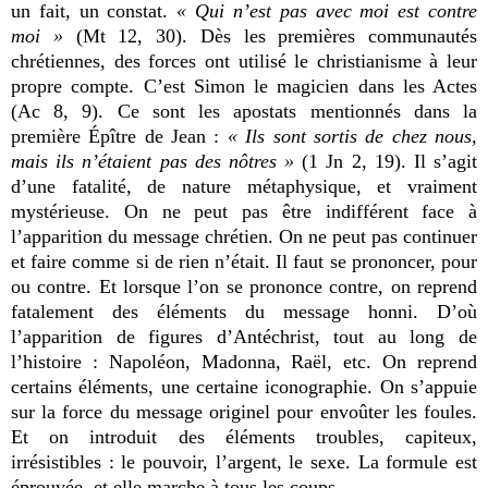
un fait, un constat.
« Qui n’est pas avec moi est contre
moi »
(Mt 12, 30). Dès les premières communautés
chrétiennes, des forces ont utilisé le christianisme à leur
propre compte. C’est Simon le magicien dans les Actes
(Ac 8, 9). Ce sont les apostats mentionnés dans la
première Épître de Jean :
« Ils sont sortis de chez nous,
mais ils n’étaient pas des nôtres »
(1 Jn 2, 19). Il s’agit
d’une fatalité, de nature métaphysique, et vraiment
mystérieuse. On ne peut pas être indifférent face à
l’apparition du message chrétien. On ne peut pas continuer
et faire comme si de rien n’était. Il faut se prononcer, pour
ou contre. Et lorsque l’on se prononce contre, on reprend
fatalement des éléments du message honni. D’où
l’apparition de figures d’Antéchrist, tout au long de
l’histoire : Napoléon, Madonna, Raël, etc. On reprend
certains éléments, une certaine iconographie. On s’appuie
sur la force du message originel pour envoûter les foules.
Et on introduit des éléments troubles, capiteux,
irrésistibles : le pouvoir, l’argent, le sexe. La formule est
éprouvée, et elle marche à tous les coups.