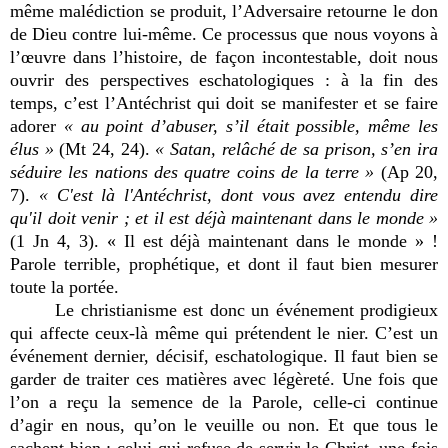
même malédiction se produit, l’Adversaire retourne le don
de Dieu contre lui-même. Ce processus que nous voyons à
l’œuvre dans l’histoire, de façon incontestable, doit nous
ouvrir des perspectives eschatologiques : à la fin des
temps, c’est l’Antéchrist qui doit se manifester et se faire
adorer
« au point d’abuser, s’il était possible, même les
élus »
(Mt 24, 24).
« Satan, relâché de sa prison, s’en ira
séduire les nations des quatre coins de la terre »
(Ap 20,
7).
« C'est là l'Antéchrist, dont vous avez entendu dire
qu'il doit venir ; et il est déjà maintenant dans le monde »
(1 Jn 4, 3). « Il est déjà maintenant dans le monde » !
Parole terrible, prophétique, et dont il faut bien mesurer
toute la portée.
Le christianisme est donc un événement prodigieux
qui affecte ceux-là même qui prétendent le nier. C’est un
événement dernier, décisif, eschatologique. Il faut bien se
garder de traiter ces matières avec légèreté. Une fois que
l’on a reçu la semence de la Parole, celle-ci continue
d’agir en nous, qu’on le veuille ou non. Et que tous le
sachent bien : celui qui refuse de servir le Christ, une fois