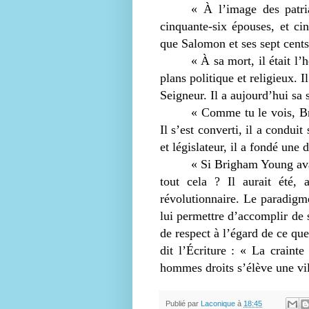
« À l’image des patria
cinquante-six épouses, et ci
que Salomon et ses sept cent
« À sa mort, il était l
plans politique et religieux. I
Seigneur. Il a aujourd’hui sa
« Comme tu le vois, B
Il s’est converti, il a condui
et législateur, il a fondé une d
« Si Brigham Young avai
tout cela ? Il aurait été,
révolutionnaire. Le paradigme
lui permettre d’accomplir de 
de respect à l’égard de ce que
dit l’Écriture : « La craint
hommes droits s’élève une vil
Publié par
Laconique
à
18:45