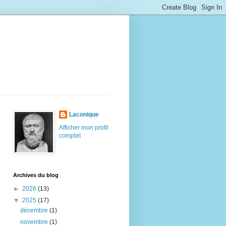
Laconique
Afficher mon profil
complet
Archives du blog
►
2026
(13)
▼
2025
(17)
décembre
(1)
novembre
(1)