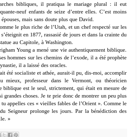
rches bibliques, il pratiqua le mariage plural : il eut
nquante-neuf enfants de seize d’entre elles. C’est moins
s épouses, mais sans doute plus que David.
’homme le plus riche de l’Utah, et un chef respecté sur les
l s’éteignit en 1877, rassasié de jours et dans la crainte du
 statue au Capitole, à Washington.
righam Young a mené une vie authentiquement biblique.
t ses hommes sur les chemins de l’exode, il a été prophète
ynastie, il a laissé des oracles.
t été socialiste et athée, aurait-il pu, dis-moi, accomplir
 au mieux, professeur dans le Vermont, ou théoricien
 biblique est le seul, strictement, qui était en mesure de
si grandes choses. Je te prie donc de montrer un peu plus
 tu appelles ces « vieilles fables de l’Orient ». Comme le
e du Seigneur prolonge les jours. Par la bénédiction des
le. »