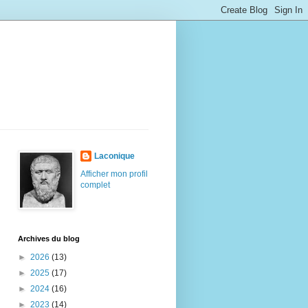
Laconique
Afficher mon profil
complet
Archives du blog
►
2026
(13)
►
2025
(17)
►
2024
(16)
►
2023
(14)