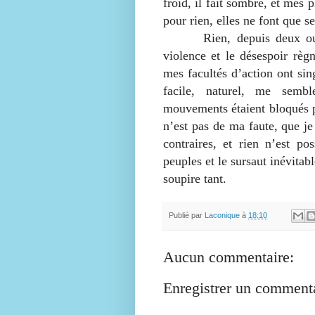
froid, il fait sombre, et mes 
pour rien, elles ne font que s
Rien, depuis deux ou troi
violence et le désespoir rè
mes facultés d’action ont sin
facile, naturel, me semb
mouvements étaient bloqués pa
n’est pas de ma faute, que je
contraires, et rien n’est po
peuples et le sursaut inévitabl
soupire tant.
Publié par
Laconique
à
18:10
Aucun commentaire:
Enregistrer un comment