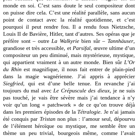
monde en soi. C’est sans doute le seul compositeur dont
on puisse dire cela. C’est une réalité parallèle, sans aucun
point de contact avec la réalité quotidienne, et c’est
pourquoi il peut rendre fou. Il a rendu fous Nietzsche,
Louis II de Bavière, Hitler, tant d’autres. Ses opéras que je
préfère sont – outre
La Walkyrie
bien sûr –
Tannhäuser
,
grandiose et très accessible, et
Parsifal
, œuvre ultime d’un
compositeur un peu diminué, mais mystérieuse, mystique,
qui appartient vraiment à un autre monde. Bien sûr
L’Or
du Rhin
est magnifique, il nous fait entrer de plain-pied
dans la magie wagnérienne. J’ai appris à apprécier
Siegfried
, qui est d’une belle tenue. En revanche j’ai
toujours du mal avec
Le Crépuscule des dieux
, je ne suis
pas touché, je vais être sévère mais j’ai tendance à n’y
voir qu’un long « patchwork » de ce qu’on trouve déjà
dans les premiers épisodes de la
Tétralogie
. Je n’ai jamais
été conquis par
Tristan
non plus : l’amour seul, dépourvu
de l’élément héroïque ou mystique, me semble être un
thème un peu trivial, bourgeois même, comme l’avait