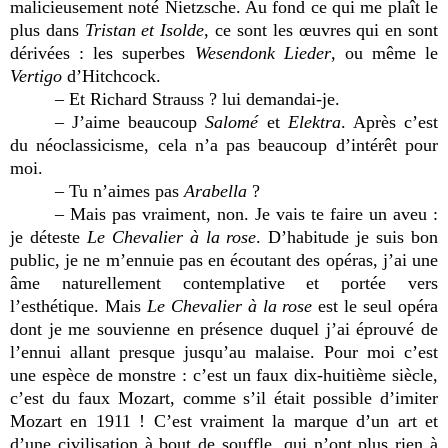
malicieusement noté Nietzsche. Au fond ce qui me plaît le
plus dans
Tristan et Isolde
, ce sont les œuvres qui en sont
dérivées : les superbes
Wesendonk Lieder
, ou même le
Vertigo
d’Hitchcock.
– Et Richard Strauss ? lui demandai-je.
– J’aime beaucoup
Salomé
et
Elektra
. Après c’est
du néoclassicisme, cela n’a pas beaucoup d’intérêt pour
moi.
– Tu n’aimes pas
Arabella
?
– Mais pas vraiment, non. Je vais te faire un aveu :
je déteste
Le Chevalier à la rose
. D’habitude je suis bon
public, je ne m’ennuie pas en écoutant des opéras, j’ai une
âme naturellement contemplative et portée vers
l’esthétique. Mais
Le Chevalier à la rose
est le seul opéra
dont je me souvienne en présence duquel j’ai éprouvé de
l’ennui allant presque jusqu’au malaise. Pour moi c’est
une espèce de monstre : c’est un faux dix-huitième siècle,
c’est du faux Mozart, comme s’il était possible d’imiter
Mozart en 1911 ! C’est vraiment la marque d’un art et
d’une civilisation à bout de souffle, qui n’ont plus rien à