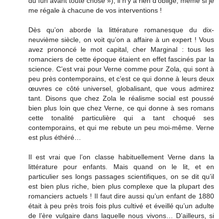
du fun avant toute chose »), il n’y a rien d’obligé, même si je
me régale à chacune de vos interventions !
Dès qu’on aborde la littérature romanesque du dix-
neuvième siècle, on voit qu’on a affaire à un expert ! Vous
avez prononcé le mot capital, cher Marginal : tous les
romanciers de cette époque étaient en effet fascinés par la
science. C’est vrai pour Verne comme pour Zola, qui sont à
peu près contemporains, et c’est ce qui donne à leurs deux
œuvres ce côté universel, globalisant, que vous admirez
tant. Disons que chez Zola le réalisme social est poussé
bien plus loin que chez Verne, ce qui donne à ses romans
cette tonalité particulière qui a tant choqué ses
contemporains, et qui me rebute un peu moi-même. Verne
est plus éthéré…
Il est vrai que l’on classe habituellement Verne dans la
littérature pour enfants. Mais quand on le lit, et en
particulier ses longs passages scientifiques, on se dit qu’il
est bien plus riche, bien plus complexe que la plupart des
romanciers actuels ! Il faut dire aussi qu’un enfant de 1880
était à peu près trois fois plus cultivé et éveillé qu’un adulte
de l’ère vulgaire dans laquelle nous vivons… D’ailleurs, si