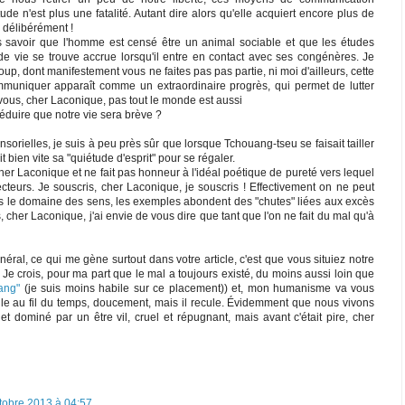
itude n'est plus une fatalité. Autant dire alors qu'elle acquiert encore plus de
 délibérément !
s savoir que l'homme est censé être un animal sociable et que les études
 vie se trouve accrue lorsqu'il entre en contact avec ses congénères. Je
, dont manifestement vous ne faites pas pas partie, ni moi d'ailleurs, cette
uniquer apparaît comme un extraordinaire progrès, qui permet de lutter
-vous, cher Laconique, pas tout le monde est aussi
éduire que notre vie sera brève ?
sorielles, je suis à peu près sûr que lorsque Tchouang-tseu se faisait tailler
it bien vite sa "quiétude d'esprit" pour se régaler.
her Laconique et ne fait pas honneur à l'idéal poétique de pureté vers lequel
teurs. Je souscris, cher Laconique, je souscris ! Effectivement on ne peut
 le domaine des sens, les exemples abondent des "chutes" liées aux excès
 cher Laconique, j'ai envie de vous dire que tant que l'on ne fait du mal qu'à
éral, ce qui me gène surtout dans votre article, c'est que vous situiez notre
 crois, pour ma part que le mal a toujours existé, du moins aussi loin que
ang"
(je suis moins habile sur ce placement)) et, mon humanisme va vous
ule au fil du temps, doucement, mais il recule. Évidemment que nous vivons
dominé par un être vil, cruel et répugnant, mais avant c'était pire, cher
tobre 2013 à 04:57