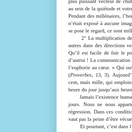
plus puissant vecteur de chut
au sein de la quiétude et votr
Pendant des millénaires, l’ho
n’était exposé à aucune image
se pose le regard, ce sont mil
2° La multiplication des co
autres dans des directions ve
Qu’il est facile de fuir le p
d’autrui ! La communication fe
l’euphorie au cœur. « Qui ouv
(
Proverbes
, 13, 3). Aujourd
cent, mais mille, qui emploien
heure du jour jusqu’aux heures
Jamais l’existence humaine 
jours. Nous ne nous appart
régression. Dans ces conditio
vaut pas la peine d’être vécu
Et pourtant, c’est dans l’ob