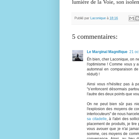
lumière de la Voie, son isolem
Publié par
Laconique
à
18:16
5 commentaires:
Le Marginal Magnifique
21 oc
Éh bien, cher Laconique, on ne
l'optimisme ! Comme vous y 
automnal en comparaison de 
réduit) !
Ainsi vous n'hésitez pas à pa
"s’enfoncent désormais partout
l'autre des deux points que vo
On ne peut bien sûr pas nie
l'explosion des moyens de com
interlocuteurs" de nous harcel
sa citadelle
, à l'abri des soll
placement de produits, je tir
vous avouer que je n'ai jamai
somme, ces moyens de communi
convenance. Ainsi, au lieu 