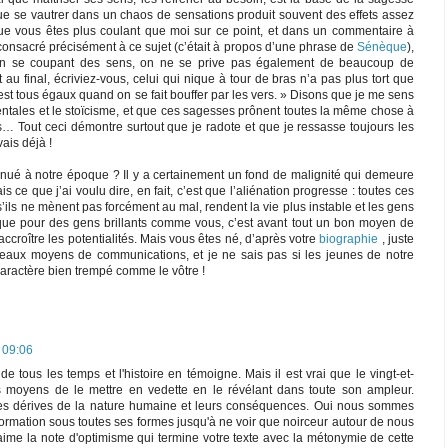
 que se vautrer dans un chaos de sensations produit souvent des effets assez
que vous êtes plus coulant que moi sur ce point, et dans un commentaire à
consacré précisément à ce sujet (c’était à propos d’une phrase de
Sénèque
),
en se coupant des sens, on ne se prive pas également de beaucoup de
 au final, écriviez-vous, celui qui nique à tour de bras n’a pas plus tort que
est tous égaux quand on se fait bouffer par les vers. » Disons que je me sens
rientales et le stoïcisme, et que ces sagesses prônent toutes la même chose à
s… Tout ceci démontre surtout que je radote et que je ressasse toujours les
ais déjà !
inué à notre époque ? Il y a certainement un fond de malignité qui demeure
s ce que j’ai voulu dire, en fait, c’est que l’aliénation progresse : toutes ces
s’ils ne mènent pas forcément au mal, rendent la vie plus instable et les gens
r que pour des gens brillants comme vous, c’est avant tout un bon moyen de
ccroître les potentialités. Mais vous êtes né, d’après votre
biographie
, juste
veaux moyens de communications, et je ne sais pas si les jeunes de notre
aractère bien trempé comme le vôtre !
 09:06
e tous les temps et l'histoire en témoigne. Mais il est vrai que le vingt-et-
s moyens de le mettre en vedette en le révélant dans toute son ampleur.
es dérives de la nature humaine et leurs conséquences. Oui nous sommes
formation sous toutes ses formes jusqu'à ne voir que noirceur autour de nous
'aime la note d'optimisme qui termine votre texte avec la métonymie de cette