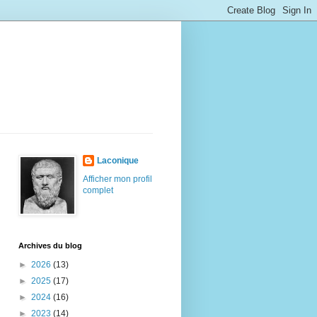
Laconique
Afficher mon profil
complet
Archives du blog
►
2026
(13)
►
2025
(17)
►
2024
(16)
►
2023
(14)