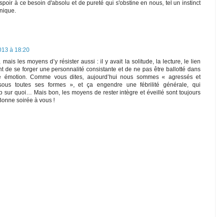
poir à ce besoin d'absolu et de pureté qui s'obstine en nous, tel un instinct
nique.
013 à 18:20
 mais les moyens d’y résister aussi : il y avait la solitude, la lecture, le lien
nt de se forger une personnalité consistante et de ne pas être ballotté dans
re émotion. Comme vous dites, aujourd’hui nous sommes « agressés et
 sous toutes ses formes », et ça engendre une fébrilité générale, qui
 sur quoi… Mais bon, les moyens de rester intègre et éveillé sont toujours
Bonne soirée à vous !