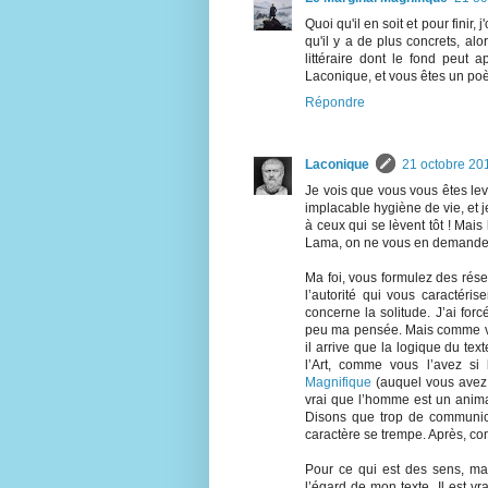
Quoi qu'il en soit et pour finir
qu'il y a de plus concrets, alo
littéraire dont le fond peut 
Laconique, et vous êtes un poèt
Répondre
Laconique
21 octobre 20
Je vois que vous vous êtes lev
implacable hygiène de vie, et j
à ceux qui se lèvent tôt ! Mai
Lama, on ne vous en demande 
Ma foi, vous formulez des rése
l’autorité qui vous caractéri
concerne la solitude. J’ai for
peu ma pensée. Mais comme vous
il arrive que la logique du tex
l’Art, comme vous l’avez s
Magnifique
(auquel vous avez 
vrai que l’homme est un animal
Disons que trop de communicat
caractère se trempe. Après, com
Pour ce qui est des sens, mal
l’égard de mon texte. Il est v