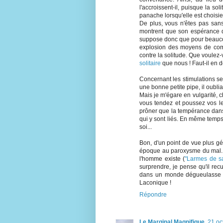
l'accroissent-il, puisque la sol
panache lorsqu'elle est choisie
De plus, vous n'êtes pas san
montrent que son espérance de
suppose donc que pour beaucoup
explosion des moyens de comm
contre la solitude. Que voulez
solitaire
que nous ! Faut-il en d
Concernant les stimulations sen
une bonne petite pipe, il oublia
Mais je m'égare en vulgarité, c
vous tendez et poussez vos lec
prôner que la tempérance dans
qui y sont liés. En même temps,
soi...
Bon, d'un point de vue plus gén
époque au paroxysme du mal. Je
l'homme existe (
"Larmes de s
surprendre, je pense qu'il rec
dans un monde dégueulasse et 
Laconique !
Répondre
Le Marginal Magnifique
21 oc