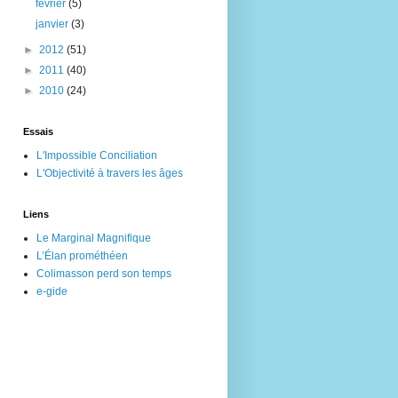
février
(5)
janvier
(3)
►
2012
(51)
►
2011
(40)
►
2010
(24)
Essais
L'Impossible Conciliation
L'Objectivité à travers les âges
Liens
Le Marginal Magnifique
L’Élan prométhéen
Colimasson perd son temps
e-gide