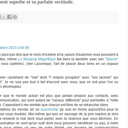
ent superbe et sa parfaite rectitude.
tobre 2013 à 04:56
 peut pas dire que le mois d'octobre et la saison d'automne vous poussent à
allez, même
Le Marginal Magnifique
fait dans la dentelle avec son
"Spleen"
vous (admirez, cher Laconique, l'art de placer deux liens en un espace
rler carrément de "mal" dont "l' empire prospère" avec "ses racines" qui
". Je ne suis pas tout à fait d'accord avec vous, que ce soit pour l'un ou
us développez.
r que le monde actuel est plus que jamais propice aux contacts, avec
munication, qui sont autant de "canaux différents" pour permettre à "mille
er. Cependant il me semble que chacun est libre de se retrancher dans
icitations du monde, tel un
anachorète
(je suis en forme aujourd'hui pour le
e par coup double). Moi-même qui suis un sauvage de la pire espèce je dois
s ressenti le mal dont vous parlez avec la violence que vous décrivez. En
cation ne sont qu'un outil dont nous pouvons bénéficier ou pas, à notre
de nous retirer un peu de notre liberté, ces moyens de communication