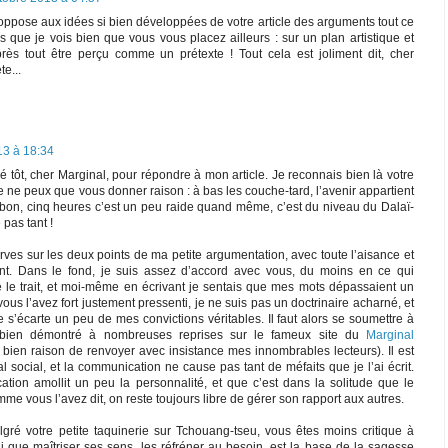
, j'oppose aux idées si bien développées de votre article des arguments tout ce
rs que je vois bien que vous vous placez ailleurs : sur un plan artistique et
après tout être perçu comme un prétexte ! Tout cela est joliment dit, cher
e...
13 à 18:34
é tôt, cher Marginal, pour répondre à mon article. Je reconnais bien là votre
e ne peux que vous donner raison : à bas les couche-tard, l’avenir appartient
s bon, cinq heures c’est un peu raide quand même, c’est du niveau du Dalaï-
pas tant !
rves sur les deux points de ma petite argumentation, avec toute l’aisance et
sent. Dans le fond, je suis assez d’accord avec vous, du moins en ce qui
cé le trait, et moi-même en écrivant je sentais que mes mots dépassaient un
 l’avez fort justement pressenti, je ne suis pas un doctrinaire acharné, et
te s’écarte un peu de mes convictions véritables. Il faut alors se soumettre à
i bien démontré à nombreuses reprises sur le fameux site du
Marginal
bien raison de renvoyer avec insistance mes innombrables lecteurs). Il est
 social, et la communication ne cause pas tant de méfaits que je l’ai écrit.
ion amollit un peu la personnalité, et que c’est dans la solitude que le
me vous l’avez dit, on reste toujours libre de gérer son rapport aux autres.
gré votre petite taquinerie sur Tchouang-tseu, vous êtes moins critique à
rai que maîtriser ses sens, les réfréner au besoin, est la base de la sagesse