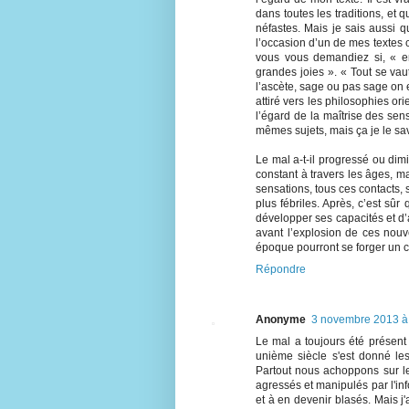
dans toutes les traditions, et
néfastes. Mais je sais aussi 
l’occasion d’un de mes textes 
vous vous demandiez si, « 
grandes joies ». « Tout se vaut
l’ascète, sage ou pas sage on 
attiré vers les philosophies o
l’égard de la maîtrise des sen
mêmes sujets, mais ça je le sav
Le mal a-t-il progressé ou dim
constant à travers les âges, mai
sensations, tous ces contacts, 
plus fébriles. Après, c’est sû
développer ses capacités et d’a
avant l’explosion de ces nou
époque pourront se forger un c
Répondre
Anonyme
3 novembre 2013 à
Le mal a toujours été présent d
unième siècle s'est donné le
Partout nous achoppons sur l
agressés et manipulés par l'in
et à en devenir blasés. Mais j