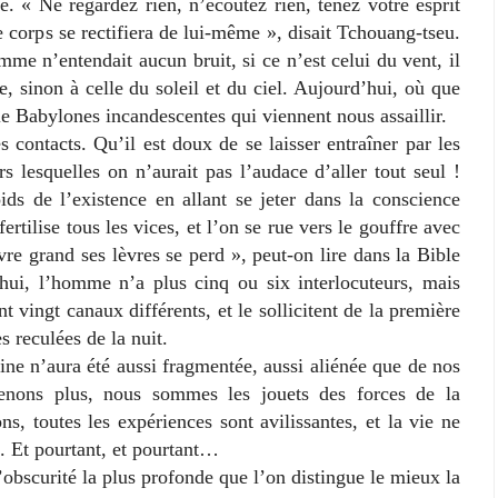
e. « Ne regardez rien, n’écoutez rien, tenez votre esprit
e corps se rectifiera de lui-même », disait Tchouang-tseu.
mme n’entendait aucun bruit, si ce n’est celui du vent, il
, sinon à celle du soleil et du ciel. Aujourd’hui, où que
le Babylones incandescentes qui viennent nous assaillir.
ntacts. Qu’il est doux de se laisser entraîner par les
rs lesquelles on n’aurait pas l’audace d’aller tout seul !
oids de l’existence en allant se jeter dans la conscience
rtilise tous les vices, et l’on se rue vers le gouffre avec
re grand ses lèvres se perd », peut-on lire dans la Bible
’hui, l’homme n’a plus cinq ou six interlocuteurs, mais
t vingt canaux différents, et le sollicitent de la première
 reculées de la nuit.
n’aura été aussi fragmentée, aussi aliénée que de nos
enons plus, nous sommes les jouets des forces de la
ns, toutes les expériences sont avilissantes, et la vie ne
e. Et pourtant, et pourtant…
scurité la plus profonde que l’on distingue le mieux la