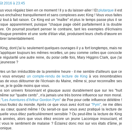
ût 2016 à 23:45
s vous régalez bien en ce moment ! Il y a du laisser-aller ! Et
plutarque
il est
us enchaînez tranquillement et sans complexes avec King ! Vous vous faites
ez tout à fait raison. Ce King est un "maître" et plus le temps passe plus il se
nesque apparemment, puisque "chaque page obéit parfaitement à la double
re. On pourrait pourtant penser le contraire, tant les exemples d'écrivains
fougue première et une sorte d'élan vital, produisent leurs chefs-d'œuvre en
mbrer lamentablement.
n King, dont j'ai lu seulement quelques ouvrages il y a fort longtemps, mais ne
 d'appliquer toujours les mêmes recettes, un peu comme celles que concocte
régularité une autre reine, du polar cette fois, Mary Higgins Clark, que j'ai
 jeunesse ?
tes un fan irréductible de la première heure - il me semble d'ailleurs que ce
que vous envoyez
un compte-rendu de lecture de King
à vos innombrables
i pas de vous détourner de l'écrivain du Maine, même si, pour reconnaître ses
ive, je le goûte moins que vous.
s son univers foisonnant et glauque aussi durablement que sur les "huit
 même sur "quatre cents" , n'a jamais une très bonne influence sur mon moral.
t
"Les Aventures d'Arthur Gordon Pym"
de Poe pour cette influence délétère !
vous foutez du monde. Après ce que vous avez écrit sur
"Pym"
, ne me dites
 au cœur, quand même ! Ou serait-ce que vous avez pratiqué la lecture de
elle vous étiez particulièrement sensible ? Ou peut-être la lecture de King
es années, alors que vous étiez encore un jeune Laconique insouciant, et
z vous le sentiment de malaise ? Éclairez donc moi sur vos états d'âme, je
conique.