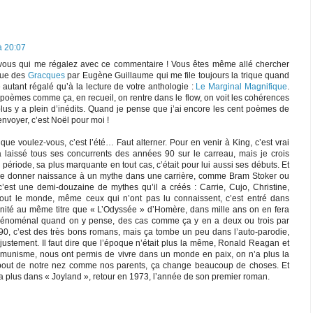
à 20:07
t vous qui me régalez avec ce commentaire ! Vous êtes même allé chercher
atue des
Gracques
par Eugène Guillaume qui me file toujours la trique quand
 autant régalé qu’à la lecture de votre anthologie :
Le Marginal Magnifique
.
 poèmes comme ça, en recueil, on rentre dans le flow, on voit les cohérences
n plus y a plein d’inédits. Quand je pense que j’ai encore les cent poèmes de
nvoyer, c’est Noël pour moi !
que voulez-vous, c’est l’été… Faut alterner. Pour en venir à King, c’est vrai
l a laissé tous ses concurrents des années 90 sur le carreau, mais je crois
riode, sa plus marquante en tout cas, c’était pour lui aussi ses débuts. Et
re de donner naissance à un mythe dans une carrière, comme Bram Stoker ou
c’est une demi-douzaine de mythes qu’il a créés : Carrie, Cujo, Christine,
 tout le monde, même ceux qui n’ont pas lu connaissent, c’est entré dans
manité au même titre que « L’Odyssée » d’Homère, dans mille ans on en fera
hénoménal quand on y pense, des cas comme ça y en a deux ou trois par
 90, c’est des très bons romans, mais ça tombe un peu dans l’auto-parodie,
ustement. Il faut dire que l’époque n’était plus la même, Ronald Reagan et
mmunisme, nous ont permis de vivre dans un monde en paix, on n’a plus la
ut de notre nez comme nos parents, ça change beaucoup de choses. Et
m’a plus dans « Joyland », retour en 1973, l’année de son premier roman.