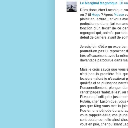
Le Marginal Magnifique
18 ao
Dites donc, cher Laconique, vou
où ? Et
Hugo
? Après
Musso
vo
plaisir en lecture... et vous av
perfectionne dans l'art roma
fonction d’un texte" de ce gen
regorgent qui, animés par une 
début de carrière avant de so
Je suis loin d'être un expert e
pourrait-on pas lui reprocher
très efficacement avec la même 
davantage parcourue dans ma
Mais je crois savoir que vous ê
n'est pas la première fois 
lecteurs - alors je n'essaiera
qualités et sa puissance narrat
Personnellement, plonger dan
cents" pages "habituelles", ou
Et vous qui critiquiez justemen
Putain, cher Laconique, vous 
pas que King vous met la joie
Poe en une période durant laqu
vous rappelle-t-elle vos jeun
contrebalance-t-elle ainsi che
vous en prie, cher puissant La