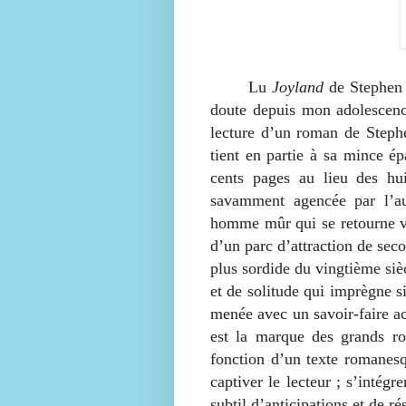
Lu
Joyland
de Stephen K
doute depuis mon adolescenc
lecture d’un roman de Steph
tient en partie à sa mince é
cents pages au lieu des hui
savamment agencée par l’au
homme mûr qui se retourne ve
d’un parc d’attraction de sec
plus sordide du vingtième siè
et de solitude qui imprègne s
menée avec un savoir-faire a
est la marque des grands ro
fonction d’un texte romanesq
captiver le lecteur ; s’intég
subtil d’anticipations et de r