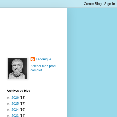
Laconique
Afficher mon profil
complet
Archives du blog
►
2026
(13)
►
2025
(17)
►
2024
(16)
►
2023
(14)