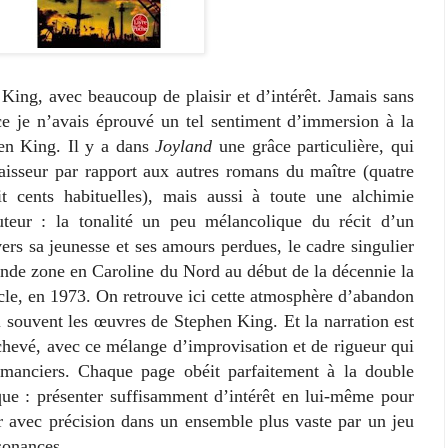
ing, avec beaucoup de plaisir et d’intérêt. Jamais sans
e je n’avais éprouvé un tel sentiment d’immersion à la
en King. Il y a dans
Joyland
une grâce particulière, qui
paisseur par rapport aux autres romans du maître (quatre
t cents habituelles), mais aussi à toute une alchimie
teur : la tonalité un peu mélancolique du récit d’un
rs sa jeunesse et ses amours perdues, le cadre singulier
onde zone en Caroline du Nord au début de la décennie la
cle, en 1973. On retrouve ici cette atmosphère d’abandon
i souvent les œuvres de Stephen King. Et la narration est
chevé, avec ce mélange d’improvisation et de rigueur qui
manciers. Chaque page obéit parfaitement à la double
ue : présenter suffisamment d’intérêt en lui-même pour
rer avec précision dans un ensemble plus vaste par un jeu
ésonances.