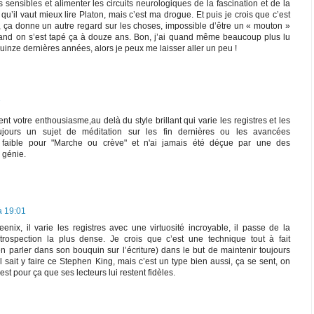
 sensibles et alimenter les circuits neurologiques de la fascination et de la
qu’il vaut mieux lire Platon, mais c’est ma drogue. Et puis je crois que c’est
 ça donne un autre regard sur les choses, impossible d’être un « mouton »
and on s’est tapé ça à douze ans. Bon, j’ai quand même beaucoup plus lu
inze dernières années, alors je peux me laisser aller un peu !
7
ent votre enthousiasme,au delà du style brillant qui varie les registres et les
ujours un sujet de méditation sur les fin dernières ou les avancées
it faible pour "Marche ou crève" et n'ai jamais été déçue par une des
 génie.
à 19:01
feenix, il varie les registres avec une virtuosité incroyable, il passe de la
introspection la plus dense. Je crois que c’est une technique tout à fait
 en parler dans son bouquin sur l’écriture) dans le but de maintenir toujours
 Il sait y faire ce Stephen King, mais c’est un type bien aussi, ça se sent, on
’est pour ça que ses lecteurs lui restent fidèles.