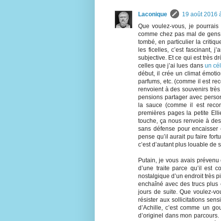
Laconique
19 août 2016 
Que voulez-vous, je pourrais 
comme chez pas mal de gens d
tombé, en particulier la critiq
les ficelles, c’est fascinant, j
subjective. Et ce qui est très 
celles que j’ai lues dans
un cé
début, il crée un climat émoti
parfums, etc. (comme il est 
renvoient à des souvenirs trè
pensions partager avec personn
la sauce (comme il est rec
premières pages la petite Ell
touche, ça nous renvoie à des 
sans défense pour encaisser ce
pense qu’il aurait pu faire fo
c’est d’autant plus louable de s
Putain, je vous avais prévenu 
d’une traite parce qu’il est c
nostalgique d’un endroit très p
enchaîné avec des trucs plus 
jours de suite. Que voulez-vou
résister aux sollicitations sens
d’Achille, c’est comme un gouf
d’originel dans mon parcours. J