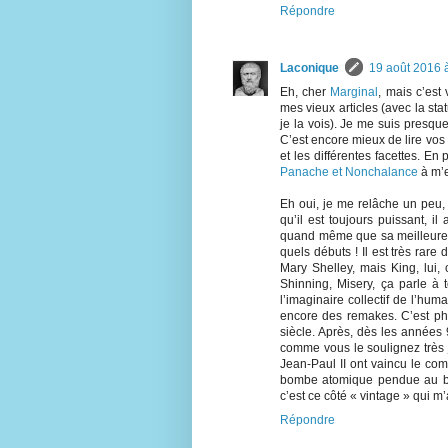
Répondre
Laconique
19 août 2016 
Eh, cher
Marginal
, mais c’es
mes vieux articles (avec la st
je la vois). Je me suis presque
C’est encore mieux de lire vos
et les différentes facettes. E
Panache et Nonchalance
à m’e
Eh oui, je me relâche un peu, 
qu’il est toujours puissant, i
quand même que sa meilleure pé
quels débuts ! Il est très ra
Mary Shelley, mais King, lui, 
Shinning, Misery, ça parle à
l’imaginaire collectif de l’hu
encore des remakes. C’est p
siècle. Après, dès les années
comme vous le soulignez très j
Jean-Paul II ont vaincu le co
bombe atomique pendue au bo
c’est ce côté « vintage » qui 
Répondre