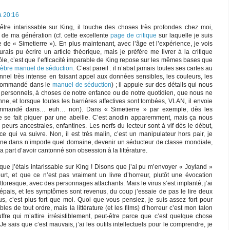
à 20:16
être intarissable sur King, il touche des choses très profondes chez moi,
e ma génération (cf. cette excellente
page de critique
sur laquelle je suis
ue de « Simetierre »). En plus maintenant, avec l’âge et l’expérience, je vois
’aurais pu écrire un article théorique, mais je préfère me livrer à la critique
drôle, c’est que l’efficacité imparable de King repose sur les mêmes bases que
lèbre manuel de séduction
. C’est pareil : il n’abat jamais toutes ses cartes au
onnel très intense en faisant appel aux données sensibles, les couleurs, les
recommandé dans le
manuel de séduction
) ; il appuie sur des détails qui nous
s personnels, à choses de notre enfance ou de notre quotidien, que nous ne
e, et lorsque toutes les barrières affectives sont tombées, VLAN, il envoie
ommandé dans… euh… non). Dans « Simetierre » par exemple, dès les
ie se fait piquer par une abeille. C’est anodin apparemment, mais ça nous
peurs ancestrales, enfantines. Les nerfs du lecteur sont à vif dès le début,
 qui va suivre. Non, il est très malin, c’est un manipulateur hors pair, je
rtune dans n’importe quel domaine, devenir un séducteur de classe mondiale,
a part d’avoir cantonné son obsession à la littérature.
que j’étais intarissable sur King ! Disons que j’ai pu m’envoyer « Joyland »
ourt, et que ce n’est pas vraiment un livre d’horreur, plutôt une évocation
ittoresque, avec des personnages attachants. Mais le virus s’est implanté, j’ai
épais, et les symptômes sont revenus, du coup j’essaie de pas le lire deux
s, c’est plus fort que moi. Quoi que vous pensiez, je suis assez fort pour
ibles de tout ordre, mais la littérature (et les films) d’horreur c’est mon talon
fre qui m’attire irrésistiblement, peut-être parce que c’est quelque chose
e sais que c’est mauvais, j’ai les outils intellectuels pour le comprendre, je