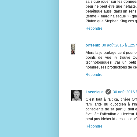
sais que jouer sur les données
peur ne peut être que néfaste, 
bénéfique aussi dans un sens,
(terme « marginalesque ») qu
Platon que Stephen King ces qu
Répondre
orfeenix
30 août 2016 à 12:5
Alors là je partage cent pour c
points de vue j'y trouve to
technologiques! J'ai un pet
nombreuses productions de ce
Répondre
Laconique
30 août 2016 
C’est tout à fait ça, chère Or
familiarité du quotidien à l’
consciente de sa part (il doit
éveillée l’attention du lecteur.
peut pas tricher là-dessus, et c
Répondre