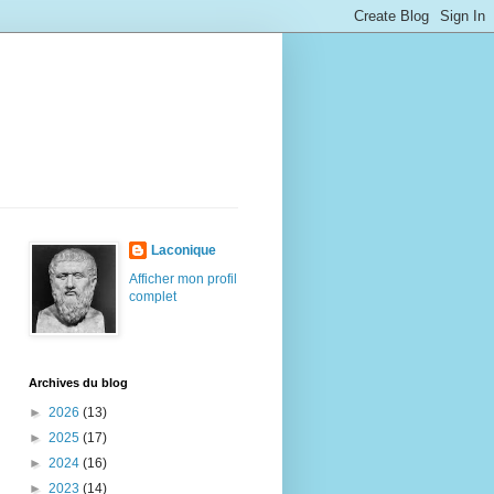
Laconique
Afficher mon profil
complet
Archives du blog
►
2026
(13)
►
2025
(17)
►
2024
(16)
►
2023
(14)