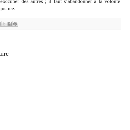
réoccuper des autres ; il faut s’abandonner à la volonté
justice.
aire