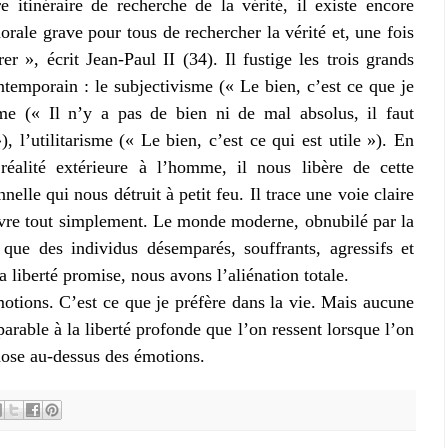
e itinéraire de recherche de la vérité, il existe encore
orale grave pour tous de rechercher la vérité et, une fois
er », écrit Jean-Paul II (34). Il fustige les trois grands
emporain : le subjectivisme (« Le bien, c’est ce que je
isme (« Il n’y a pas de bien ni de mal absolus, il faut
, l’utilitarisme (« Le bien, c’est ce qui est utile »). En
éalité extérieure à l’homme, il nous libère de cette
lle qui nous détruit à petit feu. Il trace une voie claire
ivre tout simplement. Le monde moderne, obnubilé par la
é que des individus désemparés, souffrants, agressifs et
la liberté promise, nous avons l’aliénation totale.
otions. C’est ce que je préfère dans la vie. Mais aucune
able à la liberté profonde que l’on ressent lorsque l’on
hose au-dessus des émotions.