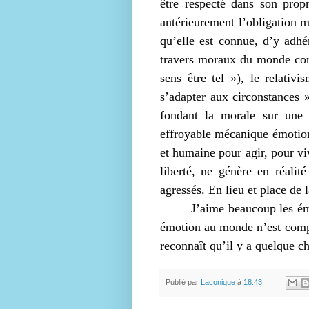
être respecté dans son propr
antérieurement l’obligation m
qu’elle est connue, d’y adhér
travers moraux du monde cont
sens être tel »), le relativ
s’adapter aux circonstances »)
fondant la morale sur une r
effroyable mécanique émotionne
et humaine pour agir, pour v
liberté, ne génère en réalit
agressés. En lieu et place de 
J’aime beaucoup les ém
émotion au monde n’est compar
reconnaît qu’il y a quelque c
Publié par
Laconique
à
18:43