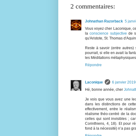
2 commentaires:
Johnathan Razorback
5 janv
Vous voyez cher Laconique, ce
la
conscience subjective
de s'
qu'Aristote, St. Thomas d'Aquin
Reste à savoir (entre autres) 
pourrait, si elle en avait la f
les Méditations métaphysiques.
Répondre
Laconique
6 janvier 2019
Hé, bonne année, cher
Johnat
Je vois que vous avez une lec
dans les distinctions de cet
effectivement, entre le réalis
réalisme théo-centré de la do
celles qui sont invisibles ; ca
Corinthiens, 4, 18). Et pour 
fond à la nécessité) n’a pas g
Répondre