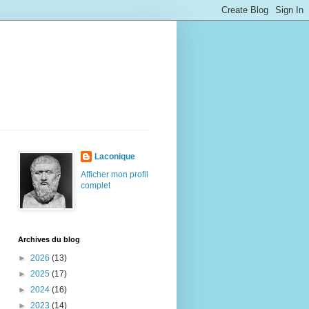
Laconique
Afficher mon profil
complet
Archives du blog
►
2026
(13)
►
2025
(17)
►
2024
(16)
►
2023
(14)