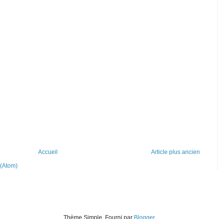
Accueil
Article plus ancien
 (Atom)
Thème Simple. Fourni par
Blogger
.