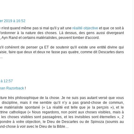
ier 2019 à 16:52
 n'est quand même pas si mal qu'il y ait une
réalité objective
et que ce soit à
ordonner à la nature des choses. Là dessus, des gens aussi divergeant
, Ayn Rand et certains matérialistes, peuvent tomber d'accord.
s'il cohérent de penser ça ET de soutenir qu'il existe une entité divine qui
antaisie, faire que deux et deux ne fasse pas quatre, comme dit Descartes dans
..
 à 12:57
han Razorback
!
ture très philosophique de la chose. Je ne suis pas autant versé que vous
te discipline, mais il me semble qu’il n’y a pas grand-chose de commun,
me matérialiste spontané (« La réalité est telle que je la perçois »), et le
ctrine catholique (« Nous regardons, non point aux choses visibles, mais à
r les choses visibles sont passagères, et les invisibles sont éternelles », 2
répondre à votre objection, le Dieu de Descartes ou de Spinoza (soumis au
rand-chose à voir avec le Dieu de la Bible…