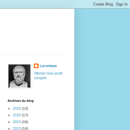
Laconique
Afficher mon profil
complet
Archives du blog
►
2026
(13)
►
2025
(17)
►
2024
(16)
►
2023
(14)