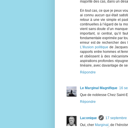
majorité des cas, dans un désa
En tout cas, ce que je peux vo
ai connu
aucun
qui était sati
retour à une vie simple et past
continuelles à l’égard de la mod
vient sans doute d’un manque
important, si central, qu’il f
fondamentale exprimée par tous 
erreur est de rechercher des b
L’Illusion politique
de Jacques E
rapports entre hommes et femm
et obéissent à des mécanisme
aspirations profondes répugnen
linéaire, avec davantage de sen
Répondre
Le Marginal Magnifique
16 se
Que de noblesse Chez Saint-Exu
Répondre
Laconique
17 septembre 
Oui, cher
Marginal
, de l’héroïs