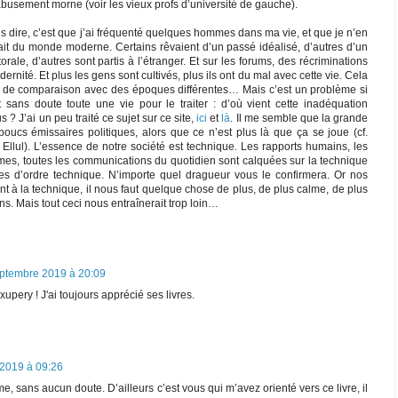
busement morne (voir les vieux profs d’université de gauche).
us dire, c’est que j’ai fréquenté quelques hommes dans ma vie, et que je n’en
sfait du monde moderne. Certains rêvaient d’un passé idéalisé, d’autres d’un
orale, d’autres sont partis à l’étranger. Et sur les forums, des récriminations
ernité. Et plus les gens sont cultivés, plus ils ont du mal avec cette vie. Cela
 de comparaison avec des époques différentes… Mais c’est un problème si
aut sans doute toute une vie pour le traiter : d’où vient cette inadéquation
? J’ai un peu traité ce sujet sur ce site,
ici
et
là
. Il me semble que la grande
oucs émissaires politiques, alors que ce n’est plus là que ça se joue (cf.
llul). L’essence de notre société est technique. Les rapports humains, les
es, toutes les communications du quotidien sont calquées sur la technique
s d’ordre technique. N’importe quel dragueur vous le confirmera. Or nos
t à la technique, il nous faut quelque chose de plus, de plus calme, de plus
s. Mais tout ceci nous entraînerait trop loin…
ptembre 2019 à 20:09
pery ! J'ai toujours apprécié ses livres.
2019 à 09:26
me, sans aucun doute. D’ailleurs c’est vous qui m’avez orienté vers ce livre, il