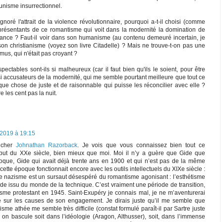
nisme insurrectionnel.
gnoré l'attrait de la violence révolutionnaire, pourquoi a-t-il choisi (comme
présentants de ce romantisme qui voit dans la modernité la domination de
stance ? Faut-il voir dans son humanisme (au contenu demeuré incertain, je
n christianisme (voyez son livre Citadelle) ? Mais ne trouve-t-on pas une
mus, qui n'était pas croyant ?
ectables sont-ils si malheureux (car il faut bien qu'ils le soient, pour être
si accusateurs de la modernité, qui me semble pourtant meilleure que tout ce
lque chose de juste et de raisonnable qui puisse les réconcilier avec elle ?
re les cent pas la nuit.
2019 à 19:15
 cher
Johnathan Razorback
. Je vois que vous connaissez bien tout ce
but du XXe siècle, bien mieux que moi. Moi il n’y a guère que Gide que
poque, Gide qui avait déjà trente ans en 1900 et qui n’est pas de la même
cette époque fonctionnait encore avec les outils intellectuels du XIXe siècle :
. Le nazisme est un sursaut désespéré du romantisme agonisant : l’esthétisme
 vide issu du monde de la technique. C’est vraiment une période de transition,
sme protestant en 1945. Saint-Exupéry je connais mal, je ne m’aventurerai
 sur les causes de son engagement. Je dirais juste qu’il me semble que
isme athée me semble très difficile (constat formulé paraît-il par Sartre juste
on bascule soit dans l’idéologie (Aragon, Althusser), soit, dans l’immense