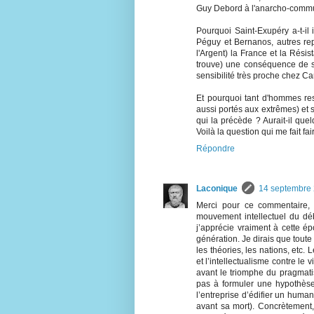
Guy Debord à l'anarcho-commu
Pourquoi Saint-Exupéry a-t-il i
Péguy et Bernanos, autres re
l'Argent) la France et la Rési
trouve) une conséquence de so
sensibilité très proche chez Ca
Et pourquoi tant d'hommes resp
aussi portés aux extrêmes) et 
qui la précède ? Aurait-il que
Voilà la question qui me fait fai
Répondre
Laconique
14 septembre 
Merci pour ce commentaire,
mouvement intellectuel du dé
j’apprécie vraiment à cette é
génération. Je dirais que toute 
les théories, les nations, etc
et l’intellectualisme contre le
avant le triomphe du pragmati
pas à formuler une hypothèse
l’entreprise d’édifier un human
avant sa mort). Concrètement, 