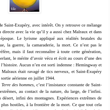
de Saint-Exupéry, avec intérêt. On y retrouve ce mélange
n directe avec la vie qu’il y a aussi chez Malraux et dans
e époque. Le lyrisme appliqué aux réalités brutales du
que, la guerre, la camaraderie, la mort. Ce n’est pas le
réfère, mais il faut reconnaître à toute cette génération,
ant, le mérite d’avoir vécu et écrit au cours d’une des
e l’histoire. Aucun n’en est sorti indemne : Hemingway et
, Malraux était ravagé de tics nerveux, et Saint-Exupéry
sortie aérienne en juillet 1944.
s
Terre des hommes
, c’est l’insistance constante de Saint-
xtrêmes, au contact de la nature, du large, de l’infini.
 du désert, infini des montagnes. Expériences extrêmes de
 plus hostiles, à la frontière de la mort. Ce que tout cela