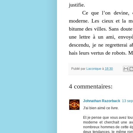
justifie.
Ce que l’on devine, c
moderne. Les cieux et la me
bitume des villes. Sans doute
une lettre à un ami, envoyée
descendu, je ne regretterai 
hais leurs vertus de robots. Mo
Publié par
Laconique
à
18:30
4 commentaires:
Johnathan Razorback
13 sep
J'ai bien aimé ce livre.
Et je pense que vous avez tout 
moderne et cherchait une av
nombreux hommes de cette époq
deux tendances, le même roma