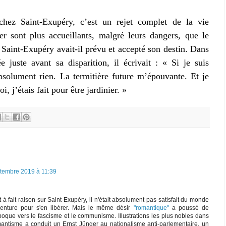
hez Saint-Exupéry, c’est un rejet complet de la vie
r sont plus accueillants, malgré leurs dangers, que le
 Saint-Exupéry avait-il prévu et accepté son destin. Dans
 juste avant sa disparition, il écrivait : « Si je suis
absolument rien. La termitière future m’épouvante. Et je
i, j’étais fait pour être jardinier. »
tembre 2019 à 11:39
à fait raison sur Saint-Exupéry, il n'était absolument pas satisfait du monde
enture pour s'en libérer. Mais le même désir
"romantique"
a poussé de
ue vers le fascisme et le communisme. Illustrations les plus nobles dans
ntisme a conduit un Ernst Jünger au nationalisme anti-parlementaire, un