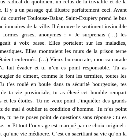
fus radical du quotidien, un refus de la trivialité et de la
. Il y a un passage qui illustre parfaitement ceci. Avant
e du courrier Toulouse-Dakar, Saint-Exupéry prend le bus
tionnaires de la ville. Il éprouve le sentiment invincible
 formes grises, anonymes : « Je surprenais (…) les
eait à voix basse. Elles portaient sur les maladies,
domestiques. Elles montraient les murs de la prison terne
étaient enfermés. (…) Vieux bureaucrate, mon camarade
t’a fait évader et tu n’en es point responsable. Tu as
veugler de ciment, comme le font les termites, toutes les
u t’es roulé en boule dans ta sécurité bourgeoise, tes
ts de ta vie provinciale, tu as élevé cet humble rempart
s et les étoiles. Tu ne veux point t’inquiéter des grands
ez de mal à oublier ta condition d’homme. Tu n’es point
te, tu ne te poses point de questions sans réponse : tu es
e. » Et tout l’ouvrage est marqué par ce choix originel :
rt qu’une vie médiocre. C’est en sacrifiant sa vie qu’on la