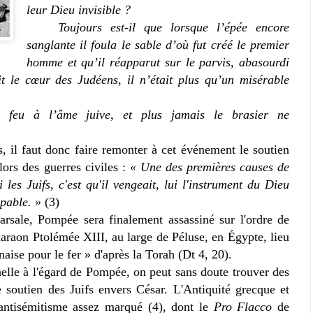
leur Dieu invisible ?
Toujours est-il que lorsque l’épée encore
sanglante il foula le sable d’où fut créé le premier
homme et qu’il réapparut sur le parvis, abasourdi
t le cœur des Judéens, il n’était plus qu’un misérable
 feu à l’âme juive, et plus jamais le brasier ne
s, il faut donc faire remonter à cet événement le soutien
lors des guerres civiles :
« Une des premières causes de
les Juifs, c'est qu'il vengeait, lui l'instrument du Dieu
pable. »
(3)
rsale, Pompée sera finalement assassiné sur l'ordre de
araon Ptolémée XIII, au large de Péluse, en Égypte, lieu
aise pour le fer » d'après la Torah (Dt 4, 20).
nelle à l'égard de Pompée, on peut sans doute trouver des
e soutien des Juifs envers César. L'Antiquité grecque et
 antisémitisme assez marqué (4), dont le
Pro Flacco
de