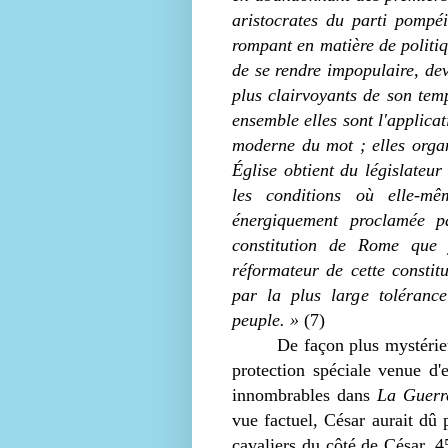
aristocrates du parti pompé
rompant en matière de politiqu
de se rendre impopulaire, de
plus clairvoyants de son tem
ensemble elles sont l'applicat
moderne du mot ; elles organ
Église obtient du législateur
les conditions où elle-mê
énergiquement proclamée p
constitution de Rome que 
réformateur de cette constit
par la plus large tolérance
peuple. »
(7)
De façon plus mystérie
protection spéciale venue d'
innombrables dans
La Guerr
vue factuel, César aurait dû
cavaliers du côté de César, 