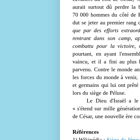
aurait surtout dû perdre l
70 000 hommes du côté de Po
dut se jeter au premier rang 
que par des efforts extraor
rentrant dans son camp, apr
combattu pour la victoire, 
pourtant, en ayant l'ensemb
vaincu, et il a fini au plu
parvenu. Contre le monde anci
les forces du monde à venir, 
et germains qui lui ont prêté
lors du siège de Péluse.
Le Dieu d'Israël a le 
« s'étend sur mille génératio
de César, une nouvelle ère co
Références
1) Wikipédia :
Siège de Jéru