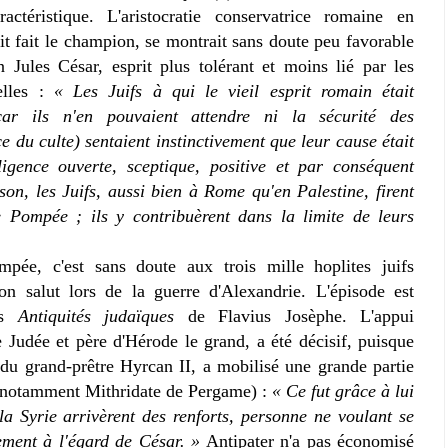
ctéristique. L'aristocratie conservatrice romaine en
ait fait le champion, se montrait sans doute peu favorable
n Jules César, esprit plus tolérant et moins lié par les
elles :
« Les Juifs à qui le vieil esprit romain était
ar ils n'en pouvaient attendre ni la sécurité des
ce du culte) sentaient instinctivement que leur cause était
ligence ouverte, sceptique, positive et par conséquent
ison, les Juifs, aussi bien à Rome qu'en Palestine, firent
 Pompée ; ils y contribuèrent dans la limite de leurs
ée, c'est sans doute aux trois mille hoplites juifs
on salut lors de la guerre d'Alexandrie. L'épisode est
es
Antiquités judaïques
de Flavius Josèphe. L'appui
e Judée et père d'Hérode le grand, a été décisif, puisque
s du grand-prêtre Hyrcan II, a mobilisé une grande partie
 (notamment Mithridate de Pergame) :
« Ce fut grâce à lui
la Syrie arrivèrent des renforts, personne ne voulant se
ement à l'égard de César. »
Antipater n'a pas économisé