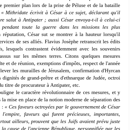
de premier plan lors de la prise de Péluse et de la bataille
:
« Mithridate écrivit à César à ce sujet, déclarant qu'il
pre salut à Antipater ; aussi César envoya-t-il à celui-ci
l pendant toute la guerre dans les missions les plus
 réputation, César sut se montrer à la hauteur lorsqu'il
rvices de ses alliés. Flavius Josèphe retranscrit les édits
s, lesquels contrastent évidemment avec les souvenirs
assus sur les mêmes terres. Citons quelques mesures
lte et de réunion, exemptions d'impôts, respect de l'année
elever les murailles de Jérusalem, confirmation d'Hyrcan
 dignités de grand-prêtre et d'ethnarque de Judée, octroi
u titre de procurateur à Antipater, etc.
uligne le caractère révolutionnaire de ces mesures, et y
s la mise en place de la notion moderne de séparation des
e :
« Ces faveurs octroyées par le gouvernement de César
'empire, faveurs qui furent précieuses, importantes,
out ailleurs, prouvent que les Juifs avaient prévu juste
la cause de l'ancienne République, personnifiée par les