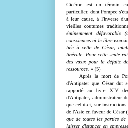
Cicéron est un témoin cara
particulier, dont Pompée s'ét
à leur cause, à l'inverse d'u
vieilles coutumes traditionn
éminemment défavorable (c
consciences ni le libre exerci
liée à celle de César, intel
libérale. Pour cette seule ra
des vœux pour la défaite de
ressources. »
(5)
Après la mort de Pomp
d'Antipater que César dut s
rapporté au livre XIV d
d'Antipater, administrateur d
que celui-ci, sur instruction
de l'Asie en faveur de César
que de toutes les parties de 
laisser distancer en empress