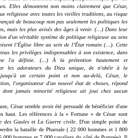
ien. Elles démontrent non moins clairement que César,
e religieuse avec toutes les vieilles traditions, au risque
vançait de beaucoup non pas seulement les politiques les
ps, mais les plus avisés des âges à venir. (…) Dans leur
ion d'un véritable système de politique religieuse au sens
isent l’Église libre au sein de l’État romain (…). Cette
 tous les privilèges indispensables à son existence, dans
me l'a définie. (...) À la prétention hautement et
ar les adorateurs du Dieu unique, de n'obéir à la
jusqu'à un certain point et non au-delà, César, le
ution, l'organisateur d'un nouvel état de choses, répond
 dont jamais minorité religieuse ait joui chez aucun
use, César semble avoir été persuadé de bénéficier d'une
en haut. Les références à la « Fortune » de César sont
e des Gaules
et
La Guerre civile
. D'un simple point de
 perdre la bataille de Pharsale ( 22 000 hommes et 1 800
45 000 hommes et 7 000 cavaliers du côté de Pompée). Il