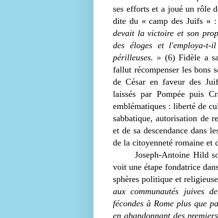
ses efforts et a joué un rôle 
dite du « camp des Juifs » 
devait la victoire et son pro
des éloges et l'employa-t-i
périlleuses. »
(6) Fidèle a sa
fallut récompenser les bons se
de César en faveur des Juif
laissés par Pompée puis Cr
emblématiques : liberté de cu
sabbatique, autorisation de r
et de sa descendance dans les
de la citoyenneté romaine et d
Joseph-Antoine Hild so
voit une étape fondatrice dan
sphères politique et religieus
aux communautés juives de l
fécondes à Rome plus que part
en abandonnant des premiers 