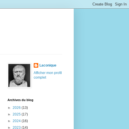
Laconique
Afficher mon profil
complet
Archives du blog
►
2026
(13)
►
2025
(17)
►
2024
(16)
►
2023
(14)