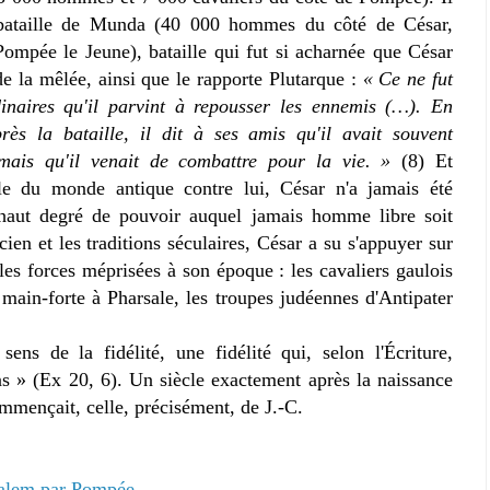
a bataille de Munda (40 000 hommes du côté de César,
mpée le Jeune), bataille qui fut si acharnée que César
de la mêlée, ainsi que le rapporte Plutarque :
« Ce ne fut
dinaires qu'il parvint à repousser les ennemis (…). En
ès la bataille, il dit à ses amis qu'il avait souvent
mais qu'il venait de combattre pour la vie. »
(8) Et
le du monde antique contre lui, César n'a jamais été
s haut degré de pouvoir auquel jamais homme libre soit
en et les traditions séculaires, César a su s'appuyer sur
les forces méprisées à son époque : les cavaliers gaulois
 main-forte à Pharsale, les troupes judéennes d'Antipater
sens de la fidélité, une fidélité qui, selon l'Écriture,
ns » (Ex 20, 6). Un siècle exactement après la naissance
mmençait, celle, précisément, de J.-C.
salem par Pompée