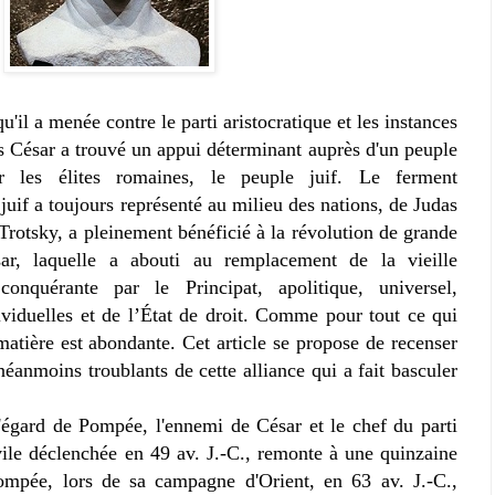
u'il a menée contre le parti aristocratique et les instances
s César a trouvé un appui déterminant auprès d'un peuple
r les élites romaines, le peuple juif. Le ferment
juif a toujours représenté au milieu des nations, de Judas
rotsky, a pleinement bénéficié à la révolution de grande
r, laquelle a abouti au remplacement de la vieille
conquérante par le Principat, apolitique, universel,
ividuelles et de l’État de droit. Comme pour tout ce qui
matière est abondante. Cet article se propose de recenser
néanmoins troublants de cette alliance qui a fait basculer
 l'égard de Pompée, l'ennemi de César et le chef du parti
ivile déclenchée en 49 av. J.-C., remonte à une quinzaine
Pompée, lors de sa campagne d'Orient, en 63 av. J.-C.,