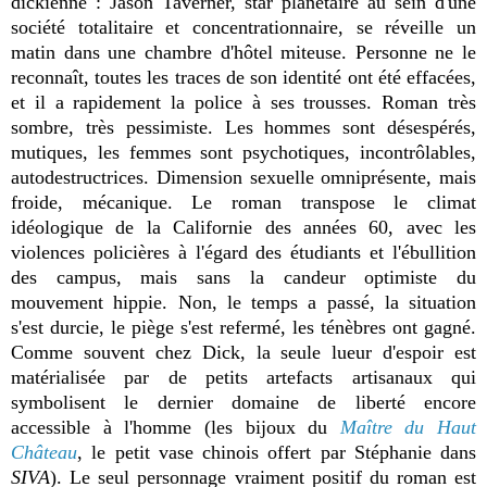
dickienne : Jason Taverner, star planétaire au sein d'une
société totalitaire et concentrationnaire, se réveille un
matin dans une chambre d'hôtel miteuse. Personne ne le
reconnaît, toutes les traces de son identité ont été effacées,
et il a rapidement la police à ses trousses. Roman très
sombre, très pessimiste. Les hommes sont désespérés,
mutiques, les femmes sont psychotiques, incontrôlables,
autodestructrices. Dimension sexuelle omniprésente, mais
froide, mécanique. Le roman transpose le climat
idéologique de la Californie des années 60, avec les
violences policières à l'égard des étudiants et l'ébullition
des campus, mais sans la candeur optimiste du
mouvement hippie. Non, le temps a passé, la situation
s'est durcie, le piège s'est refermé, les ténèbres ont gagné.
Comme souvent chez Dick, la seule lueur d'espoir est
matérialisée par de petits artefacts artisanaux qui
symbolisent le dernier domaine de liberté encore
accessible à l'homme (les bijoux du
Maître du Haut
Château
, le petit vase chinois offert par Stéphanie dans
SIVA
). Le seul personnage vraiment positif du roman est