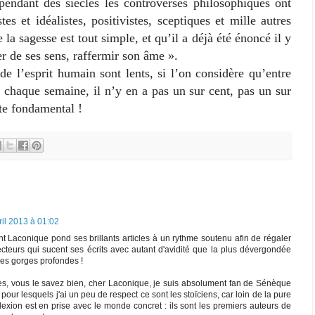
pendant des siècles les controverses philosophiques ont
tes et idéalistes, positivistes, sceptiques et mille autres
 la sagesse est tout simple, et qu’il a déjà été énoncé il y
r de ses sens, raffermir son âme ».
prit humain sont lents, si l’on considère qu’entre
nt chaque semaine, il n’y en a pas un sur cent, pas un sur
te fondamental !
ril 2013 à 01:02
sant Laconique pond ses brillants articles à un rythme soutenu afin de régaler
cteurs qui sucent ses écrits avec autant d'avidité que la plus dévergondée
les gorges profondes !
ies, vous le savez bien, cher Laconique, je suis absolument fan de Sénèque
 pour lesquels j'ai un peu de respect ce sont les stoïciens, car loin de la pure
réflexion est en prise avec le monde concret : ils sont les premiers auteurs de