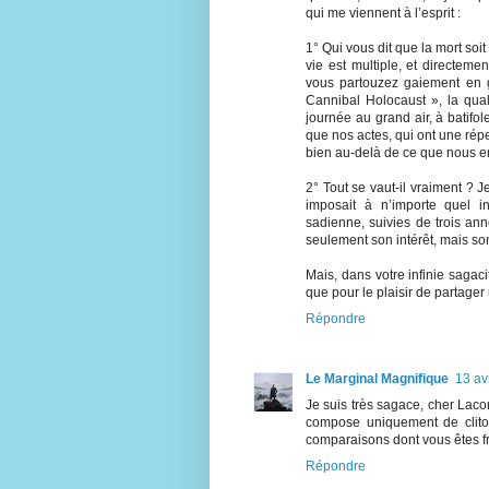
qui me viennent à l’esprit :
1° Qui vous dit que la mort soit
vie est multiple, et directeme
vous partouzez gaiement en 
Cannibal Holocaust », la qua
journée au grand air, à batifo
que nos actes, qui ont une répe
bien au-delà de ce que nous en
2° Tout se vaut-il vraiment ? J
imposait à n’importe quel i
sadienne, suivies de trois ann
seulement son intérêt, mais son
Mais, dans votre infinie sagaci
que pour le plaisir de partager
Répondre
Le Marginal Magnifique
13 av
Je suis très sagace, cher Laco
compose uniquement de clitor
comparaisons dont vous êtes fr
Répondre