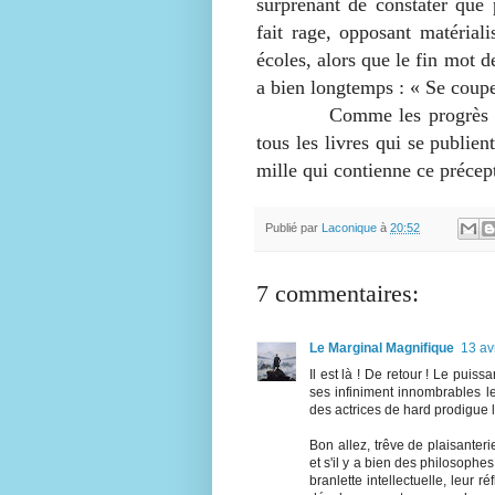
surprenant de constater que 
fait rage, opposant matérialis
écoles, alors que le fin mot de
a bien longtemps : « Se coupe
Comme les progrès de l’es
tous les livres qui se publie
mille qui contienne ce précep
Publié par
Laconique
à
20:52
7 commentaires:
Le Marginal Magnifique
13 av
Il est là ! De retour ! Le puis
ses infiniment innombrables le
des actrices de hard prodigue 
Bon allez, trêve de plaisanter
et s'il y a bien des philosophes
branlette intellectuelle, leur 