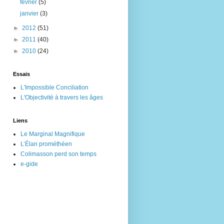
février
(5)
janvier
(3)
►
2012
(51)
►
2011
(40)
►
2010
(24)
Essais
L'Impossible Conciliation
L'Objectivité à travers les âges
Liens
Le Marginal Magnifique
L’Élan prométhéen
Colimasson perd son temps
e-gide