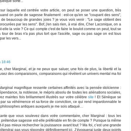
elque sorte...
ur laquelle est centrée votre article, on peut se poser une question, très
uand on parle de sagesse finalement : est-ce qu'en se "coupant des sens",
de beaucoup de grandes joies ? je vous vois venir : "Le sage obtient des
procurées par les sens". Bof, j'en sais rien, à vrai dire, Cher Laconique, on a
t-elle la voie ? Ce qui compte c'est de faire le boulot comme on peut, tout se
 à tour de bras n'a pas plus tort que l'ascète, sage ou pas sage on est tous
ar les vers...
à 18:46
, cher Marginal, et je ne peux que saluer, une fois de plus, la liberté et la
 usez des comparaisons, comparaisons qui révèlent un univers mental ma foi
rginal magnifique ressente certaines affinités avec la pensée stoïcienne :
dépendance, la noblesse, le mépris absolu de toutes les aliénations sociales,
z maintes fois brillamment illustrés sur votre célèbre
site
! Et Sénèque se
t par sa véhémence et sa force de conviction, ce qui rend impardonnable le
rs philosophes antiques auxquels je me sois attaqué…
tante que vous soulevez dans votre commentaire, cher Marginal : tous les
a prétendue sagesse est-elle préférable en fin de compte ? Puisque la même
t-il pas mieux rechercher la jouissance avant tout ? Ma foi, c’est une grande
prétendrai pas vous répondre définitivement ici. J’évoquerai juste deux points