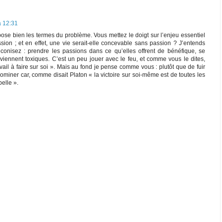
à 12:31
 pose bien les termes du problème. Vous mettez le doigt sur l’enjeu essentiel
ssion ; et en effet, une vie serait-elle concevable sans passion ? J’entends
conisez : prendre les passions dans ce qu’elles offrent de bénéfique, se
viennent toxiques. C’est un peu jouer avec le feu, et comme vous le dites,
vail à faire sur soi ». Mais au fond je pense comme vous : plutôt que de fuir
ominer car, comme disait Platon « la victoire sur soi-même est de toutes les
belle ».