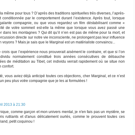
 la même pour tous ? D’après des traditions spirituelles très diverses, l’après-
nt conditionnée par le comportement durant l’existence. Après tout, lorsque
galante compagnie, ou que vous regardez un film déstabilisant comme «
lité de votre sommeil est-elle la même que lorsque vous avez passé une
ler dans les montagnes ? Qui dit qu’il n’en est pas de même pour la mort, et
rcussion directe sur notre vie inconsciente, ne prolongent pas leur influence
 voyons ? Mais je sais que le Marginal est un matérialiste convaincu...
e crois que l’expérience nous prouverait aisément le contraire, et que si l’on
ndividu normalement constitué trois années consécutives de débauche
ées de méditation au Tibet, cet individu verrait rapidement où se situe non
 confort.
té, vous aviez déjà anticipé toutes ces objections, cher Marginal, et ce n’est
 un peu plus votre compagnie que je les ai formulées !
ril 2013 à 21:30
nique, comme garçon et mon univers mental, je n'en fais pas un mystère, se
is rutilants et d'anus délicatement ourlés, comme le prouvent toutes ces
iand, petit coquinou !