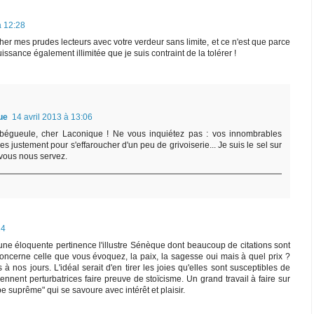
à 12:28
cher mes prudes lecteurs avec votre verdeur sans limite, et ce n'est que parce
issance également illimitée que je suis contraint de la tolérer !
ue
14 avril 2013 à 13:06
 bégueule, cher Laconique ! Ne vous inquiétez pas : vos innombrables
les justement pour s'effaroucher d'un peu de grivoiserie... Je suis le sel sur
e vous nous servez.
24
ne éloquente pertinence l'illustre Sénèque dont beaucoup de citations sont
oncerne celle que vous évoquez, la paix, la sagesse oui mais à quel prix ?
 nos jours. L'idéal serait d'en tirer les joies qu'elles sont susceptibles de
ennent perturbatrices faire preuve de stoïcisme. Un grand travail à faire sur
pe suprême" qui se savoure avec intérêt et plaisir.