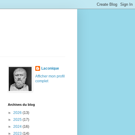
Laconique
Afficher mon profil
complet
Archives du blog
►
2026
(13)
►
2025
(17)
►
2024
(16)
►
2023
(14)