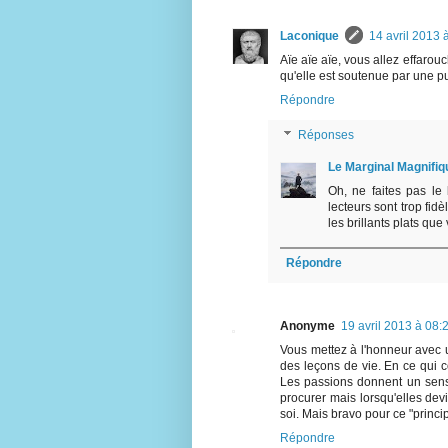
Laconique
14 avril 2013 
Aïe aïe aïe, vous allez effarou
qu'elle est soutenue par une pu
Répondre
Réponses
Le Marginal Magnifiq
Oh, ne faites pas le
lecteurs sont trop fidè
les brillants plats qu
Répondre
Anonyme
19 avril 2013 à 08:
Vous mettez à l'honneur avec u
des leçons de vie. En ce qui c
Les passions donnent un sens à
procurer mais lorsqu'elles devi
soi. Mais bravo pour ce "princi
Répondre