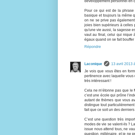
développement personnel en qu
Pour ce qui est de la phrase s
basique et toujours la même q
on ne se prive pas également 
joies bien supérieurs à celles 
qu'une vie aussi, la sagesse es
vaut au final, celui qui nique
égaux quand on se fait bouffer p
Répondre
Laconique
13 avril 2013 
Je vois que vous êtes en forme
pertinence avec laquelle vous
très intéressant !
Cela ne m’étonne pas que le Ma
c’est une école qui prône l’in
autant de thèmes que vous ave
distingue tout particulièremen
fait que ce soit un des dernie
C’est une question très impor
modes de vie se valent-ils ? L
issue nous attend tous, ne vau
question, millénaire, et je ne 