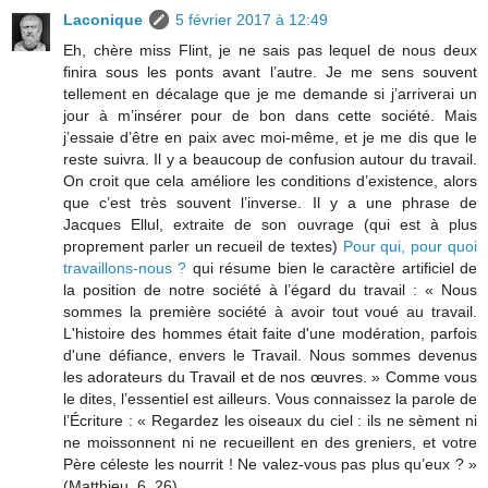
Laconique
5 février 2017 à 12:49
Eh, chère miss Flint, je ne sais pas lequel de nous deux
finira sous les ponts avant l’autre. Je me sens souvent
tellement en décalage que je me demande si j’arriverai un
jour à m’insérer pour de bon dans cette société. Mais
j’essaie d’être en paix avec moi-même, et je me dis que le
reste suivra. Il y a beaucoup de confusion autour du travail.
On croit que cela améliore les conditions d’existence, alors
que c’est très souvent l’inverse. Il y a une phrase de
Jacques Ellul, extraite de son ouvrage (qui est à plus
proprement parler un recueil de textes)
Pour qui, pour quoi
travaillons-nous ?
qui résume bien le caractère artificiel de
la position de notre société à l’égard du travail : « Nous
sommes la première société à avoir tout voué au travail.
L'histoire des hommes était faite d'une modération, parfois
d'une défiance, envers le Travail. Nous sommes devenus
les adorateurs du Travail et de nos œuvres. » Comme vous
le dites, l’essentiel est ailleurs. Vous connaissez la parole de
l’Écriture : « Regardez les oiseaux du ciel : ils ne sèment ni
ne moissonnent ni ne recueillent en des greniers, et votre
Père céleste les nourrit ! Ne valez-vous pas plus qu’eux ? »
(Matthieu, 6, 26).