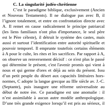
C. La singularité judéo-chrétienne
C’est le paradigme biblique, exclusivement (Ancien
et Nouveau Testaments). Il ne dialogue pas avec B, il
l’ignore totalement, et entre en confrontation directe avec
A. Il remet en cause radicalement le principe patriarcal
(les liens familiaux n'ont plus d'importance, le seul père
est le Père céleste), il détruit le système des castes, mais
aussi et surtout l’identification entre autorité spirituelle et
pouvoir temporel. Il emprunte toutefois certains éléments
à A pour le culte, les rites et les sacrifices. Par rapport à A,
on observe un renversement décisif : ce n'est plus le passé
qui détermine le présent, c'est l'avenir promis qui vient à
nous et qui germe d'ores et déjà au sein du présent. Issu
d’un petit peuple du désert aux capacités littéraires hors-
normes, C adopte la langue grecque au IIIe siècle av. J.-C.
(Septante), puis inaugure une réforme universaliste au
début de notre ère. Ce paradigme est une anomalie : il
n’est assimilable à aucun autre modèle anthropologique.
D’une très grande exigence lorsqu’il est pris au sérieux, il